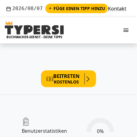
Kontakt
2026/08/07
FÜGE EINEN TIPP HINZU
M
BUCHMACHER-DIENST - DEINE TIPPS
BEITRETEN
KOSTENLOS
Benutzerstatistiken
0
%