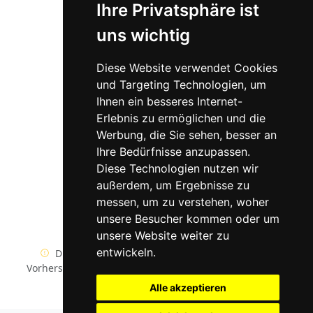
Ihre Privatsphäre ist
LIVE ERGEBNISSE :
uns wichtig
Fussball Liveergebnisse
Partner
Diese Website verwendet Cookies
und Targeting Technologien, um
FussballVorhersage
Ihnen ein besseres Internet-
Erlebnis zu ermöglichen und die
Betrush.com
Werbung, die Sie sehen, besser an
Limso
Ihre Bedürfnisse anzupassen.
Diese Technologien nutzen wir
Tippswetten.de
außerdem, um Ergebnisse zu
twitter/x
messen, um zu verstehen, woher
unsere Besucher kommen oder um
facebook/meta
unsere Website weiter zu
entwickeln.
Die besten kostenlosen WETT TIPS und Wetten
Vorhersagen von unserer Website sind nur Vorschläge.
Alle akzeptieren