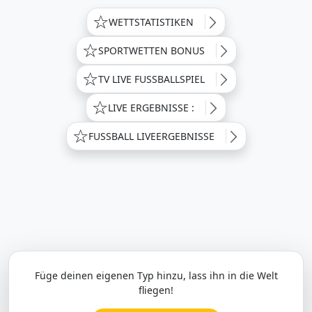
WETTSTATISTIKEN
SPORTWETTEN BONUS
TV LIVE FUSSBALLSPIEL
LIVE ERGEBNISSE :
FUSSBALL LIVEERGEBNISSE
Füge deinen eigenen Typ hinzu, lass ihn in die Welt
fliegen!