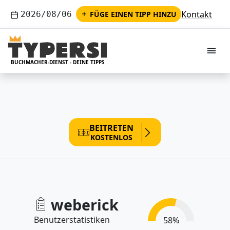
Kontakt
2026/08/06
FÜGE EINEN TIPP HINZU
M
BUCHMACHER-DIENST - DEINE TIPPS
BEITRETEN
KOSTENLOS
weberick
Benutzerstatistiken
58
%