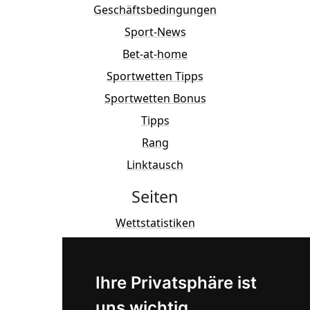
Geschäftsbedingungen
Sport-News
Bet-at-home
Sportwetten Tipps
Sportwetten Bonus
Tipps
Rang
Linktausch
Seiten
Wettstatistiken
SPORTWETTEN BONUS
TV live Fussballspiel
Ihre Privatsphäre ist
LIVE ERGEBNISSE :
uns wichtig