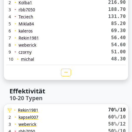
216.90
2
Kolba1
188.70
3
rbb7050
131.70
4
Teciech
85.20
5
Mikla84
69.30
6
kaleros
56.40
7
Rekin1981
54.60
8
weberick
51.00
9
czorny
48.30
10
michal
Effektivität
10-20 Typen
70%/10
Rekin1981
60%/10
2
kapsel007
58%/12
3
weberick
50%/10
4
rbb7050