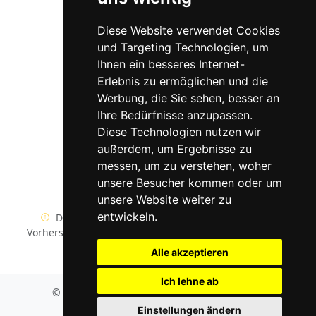
Fussball Liveergebnisse
Partner
Diese Website verwendet Cookies
und Targeting Technologien, um
FussballVorhersage
Ihnen ein besseres Internet-
Erlebnis zu ermöglichen und die
Betrush.com
Werbung, die Sie sehen, besser an
Limso
Ihre Bedürfnisse anzupassen.
Diese Technologien nutzen wir
Tippswetten.de
außerdem, um Ergebnisse zu
twitter/x
messen, um zu verstehen, woher
unsere Besucher kommen oder um
facebook/meta
unsere Website weiter zu
entwickeln.
Die besten kostenlosen WETT TIPS und Wetten
Vorhersagen von unserer Website sind nur Vorschläge.
Alle akzeptieren
Ich lehne ab
© 2003-2026. MK Sport-Webs LTD All rights reserved.
Developed by Lech P.
Einstellungen ändern