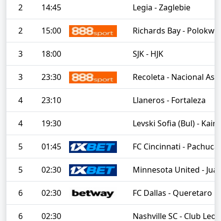
2
14:45
Legia - Zaglebie
2
15:00
Richards Bay - Polokwa
3
18:00
SJK - HJK
3
23:30
Recoleta - Nacional As
4
23:10
Llaneros - Fortaleza
4
19:30
Levski Sofia (Bul) - Kair
5
01:45
FC Cincinnati - Pachuca
5
02:30
Minnesota United - Jua
6
02:30
FC Dallas - Queretaro
6
02:30
Nashville SC - Club Leon