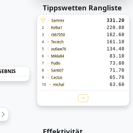
Tippswetten Rangliste
331.20
Samrex
220.80
2
Kolba1
162.60
3
rbb7050
161.10
4
Teciech
134.40
5
outlaw76
83.10
6
Mikla84
73.80
7
Pudlo
71.70
8
Santi07
GEBNIS
65.70
9
Cactus
63.60
10
michal
Effektivität