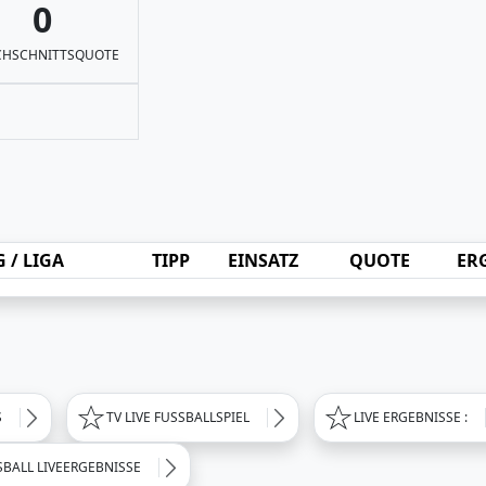
0
HSCHNITTSQUOTE
 / LIGA
TIPP
EINSATZ
QUOTE
ER
S
TV LIVE FUSSBALLSPIEL
LIVE ERGEBNISSE :
SBALL LIVEERGEBNISSE