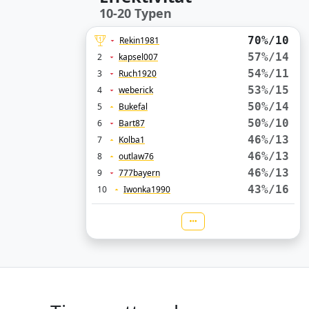
10-20 Typen
70%/10
Rekin1981
57%/14
2
kapsel007
54%/11
3
Ruch1920
53%/15
4
weberick
50%/14
5
Bukefal
50%/10
6
Bart87
46%/13
7
Kolba1
46%/13
8
outlaw76
46%/13
9
777bayern
43%/16
10
Iwonka1990