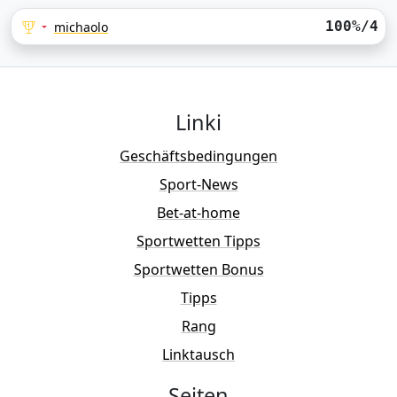
100%/4
michaolo
Linki
Geschäftsbedingungen
Sport-News
Bet-at-home
Sportwetten Tipps
Sportwetten Bonus
Tipps
Rang
Linktausch
Seiten