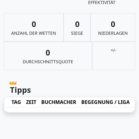
EFFEKTIVITÄT
0
0
0
ANZAHL DER WETTEN
SIEGE
NIEDERLAGEN
0
+/-
DURCHSCHNITTSQUOTE
Tipps
TAG
ZEIT
BUCHMACHER
BEGEGNUNG / LIGA
T