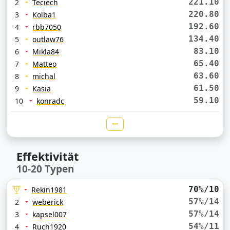
221.10
2
Teciech
220.80
3
Kolba1
192.60
4
rbb7050
134.40
5
outlaw76
83.10
6
Mikla84
65.40
7
Matteo
63.60
8
michal
61.50
9
Kasia
59.10
10
konradc
Effektivität
10-20 Typen
70%/10
Rekin1981
57%/14
2
weberick
57%/14
3
kapsel007
54%/11
4
Ruch1920