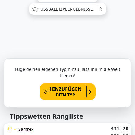
FUSSBALL LIVEERGEBNISSE
Füge deinen eigenen Typ hinzu, lass ihn in die Welt
fliegen!
HINZUFÜGEN
DEIN TYP
Tippswetten Rangliste
331.20
Samrex