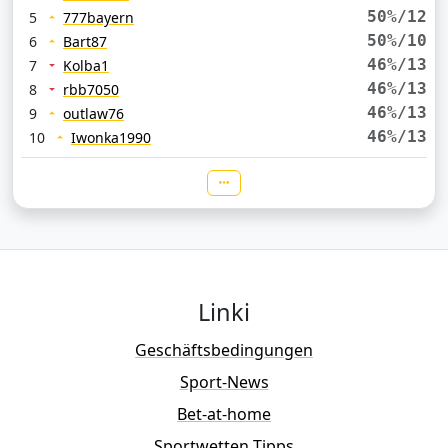
50%/12
5
777bayern
50%/10
6
Bart87
46%/13
7
Kolba1
46%/13
8
rbb7050
46%/13
9
outlaw76
46%/13
10
Iwonka1990
Linki
Geschäftsbedingungen
Sport-News
Bet-at-home
Sportwetten Tipps