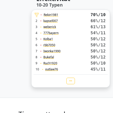
10-20 Typen
70%/10
Rekin1981
66%/12
2
kapsel007
61%/13
3
weberick
54%/11
4
777bayern
50%/12
5
Kolba1
50%/12
6
rbb7050
50%/12
7
Iwonka1990
50%/12
8
Bukefal
50%/10
9
Ruch1920
45%/11
10
outlaw76