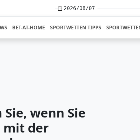
2026/08/07
EWS
BET-AT-HOME
SPORTWETTEN TIPPS
SPORTWETTE
 Sie, wenn Sie
 mit der