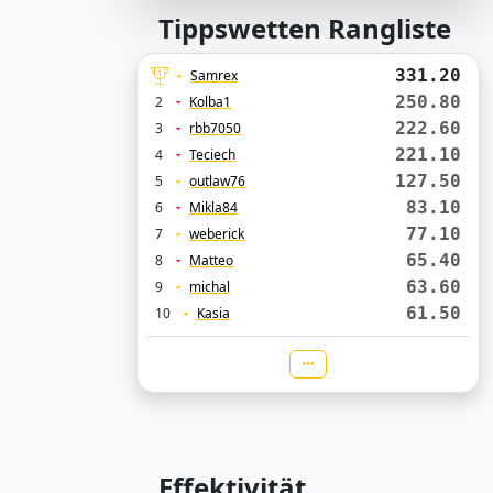
Tippswetten Rangliste
331.20
Samrex
250.80
2
Kolba1
222.60
3
rbb7050
221.10
4
Teciech
127.50
5
outlaw76
83.10
6
Mikla84
77.10
7
weberick
65.40
8
Matteo
63.60
9
michal
61.50
10
Kasia
Effektivität