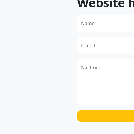
Website 
Name:
E-mail
Nachricht