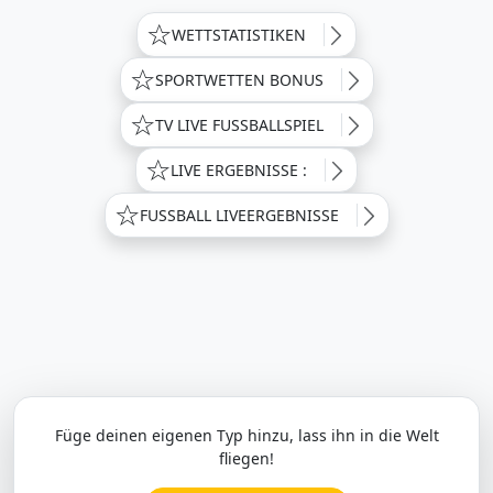
WETTSTATISTIKEN
SPORTWETTEN BONUS
TV LIVE FUSSBALLSPIEL
LIVE ERGEBNISSE :
FUSSBALL LIVEERGEBNISSE
Füge deinen eigenen Typ hinzu, lass ihn in die Welt
fliegen!