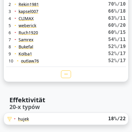
70%/10
2
Rekin1981
66%/18
3
kapsel007
63%/11
4
CLIMAX
60%/20
5
weberick
60%/15
6
Ruch1920
54%/11
7
Samrex
52%/19
8
Bukefal
52%/17
9
Kolba1
52%/17
10
outlaw76
Effektivität
20-x typów
18%/22
hujek