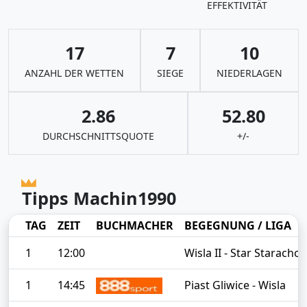
EFFEKTIVITÄT
17
7
10
ANZAHL DER WETTEN
SIEGE
NIEDERLAGEN
2.86
52.80
DURCHSCHNITTSQUOTE
+/-
Tipps Machin1990
TAG
ZEIT
BUCHMACHER
BEGEGNUNG / LIGA
1
12:00
Wisla II - Star Staracho
1
14:45
Piast Gliwice - Wisla