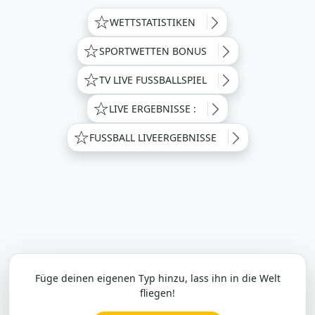
WETTSTATISTIKEN
SPORTWETTEN BONUS
TV LIVE FUSSBALLSPIEL
LIVE ERGEBNISSE :
FUSSBALL LIVEERGEBNISSE
Füge deinen eigenen Typ hinzu, lass ihn in die Welt
fliegen!