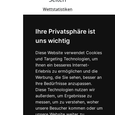
Wettstatistiken
SPORTWETTEN BONUS
TV live Fussballspiel
Ihre Privatsphäre ist
LIVE ERGEBNISSE :
uns wichtig
Fussball Liveergebnisse
Partner
Diese Website verwendet Cookies
und Targeting Technologien, um
FussballVorhersage
Ihnen ein besseres Internet-
Erlebnis zu ermöglichen und die
Betrush.com
Werbung, die Sie sehen, besser an
Limso
Ihre Bedürfnisse anzupassen.
Diese Technologien nutzen wir
Tippswetten.de
außerdem, um Ergebnisse zu
twitter/x
messen, um zu verstehen, woher
unsere Besucher kommen oder um
facebook/meta
unsere Website weiter zu