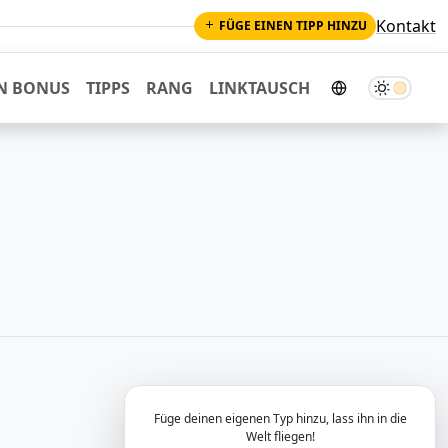
Kontakt
FÜGE EINEN TIPP HINZU
Dunkler M
N BONUS
TIPPS
RANG
LINKTAUSCH
Füge deinen eigenen Typ hinzu, lass ihn in die
Welt fliegen!