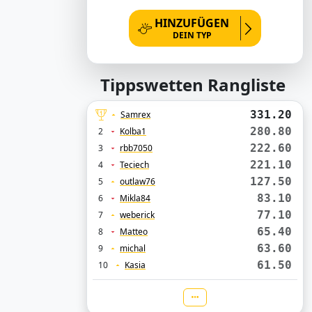
HINZUFÜGEN
DEIN TYP
Tippswetten Rangliste
331.20
Samrex
280.80
2
Kolba1
222.60
3
rbb7050
221.10
4
Teciech
127.50
5
outlaw76
83.10
6
Mikla84
77.10
7
weberick
65.40
8
Matteo
63.60
9
michal
61.50
10
Kasia