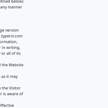
efined below)
n any manner
age version
e.typersi.com
formation,
 in writing,
r all of its
d the Website
 as it may
 the Visitor
r is aware of
ffective