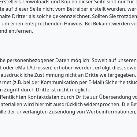
rstellers. Downloads und Kopien dieser Seite sind nur für 
e auf dieser Seite nicht vom Betreiber erstellt wurden, we
lte Dritter als solche gekennzeichnet. Sollten Sie trotzde
r um einen entsprechenden Hinweis. Bei Bekanntwerden v
end entfernen.
abe personenbezogener Daten möglich. Soweit auf unseren
 oder eMail-Adressen) erhoben werden, erfolgt dies, sowei
re ausdrückliche Zustimmung nicht an Dritte weitergegeben
rnet (z.B. bei der Kommunikation per E-Mail) Sicherheitslü
Zugriff durch Dritte ist nicht möglich.
fentlichten Kontaktdaten durch Dritte zur Übersendung vo
erialien wird hiermit ausdrücklich widersprochen. Die Be
m Falle der unverlangten Zusendung von Werbeinformationen