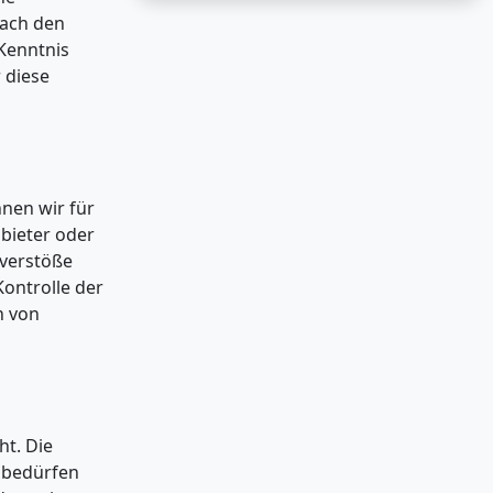
nach den
 Kenntnis
 diese
nnen wir für
nbieter oder
sverstöße
Kontrolle der
n von
ht. Die
s bedürfen