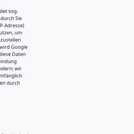
det sog.
 durch Sie
IP-Adresse)
nutzen, um
zustellen
 wird Google
 diese Daten
rbindung
ndern; wir
umfänglich
ten durch