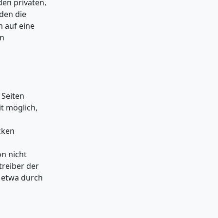
den privaten,
rden die
m auf eine
on
 Seiten
t möglich,
.
cken
n nicht
treiber der
, etwa durch