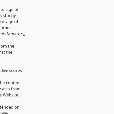
storage of
 strictly
storage of
 other
or defamatory,
from the
nst the
 live scores
r
the content
e also from
he Website.
ntended or
y way