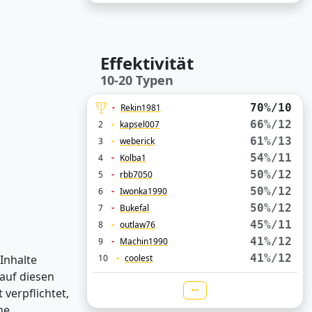
Effektivität
10-20 Typen
70%/10
Rekin1981
66%/12
2
kapsel007
61%/13
3
weberick
54%/11
4
Kolba1
50%/12
5
rbb7050
50%/12
6
Iwonka1990
50%/12
7
Bukefal
45%/11
8
outlaw76
41%/12
9
Machin1990
41%/12
 Inhalte
10
coolest
auf diesen
verpflichtet,
ne