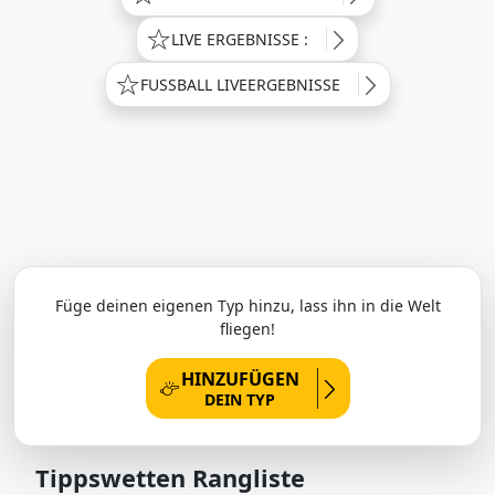
LIVE ERGEBNISSE :
FUSSBALL LIVEERGEBNISSE
Füge deinen eigenen Typ hinzu, lass ihn in die Welt
fliegen!
HINZUFÜGEN
DEIN TYP
Tippswetten Rangliste