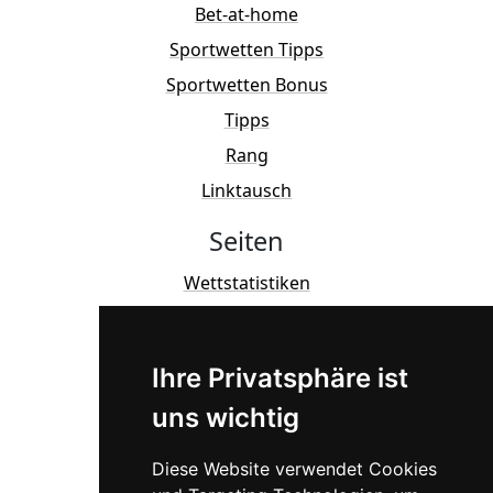
Bet-at-home
Sportwetten Tipps
Sportwetten Bonus
Tipps
Rang
Linktausch
Seiten
Wettstatistiken
SPORTWETTEN BONUS
TV live Fussballspiel
Ihre Privatsphäre ist
LIVE ERGEBNISSE :
uns wichtig
Fussball Liveergebnisse
Partner
Diese Website verwendet Cookies