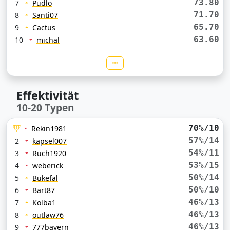
73.80
7
Pudlo
71.70
8
Santi07
65.70
9
Cactus
63.60
10
michal
Effektivität
10-20 Typen
70%/10
Rekin1981
57%/14
2
kapsel007
54%/11
3
Ruch1920
53%/15
4
weberick
50%/14
5
Bukefal
50%/10
6
Bart87
46%/13
7
Kolba1
46%/13
8
outlaw76
46%/13
9
777bayern