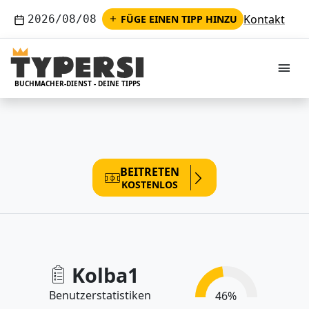
Kontakt
2026/08/08
FÜGE EINEN TIPP HINZU
M
BUCHMACHER-DIENST - DEINE TIPPS
BEITRETEN
KOSTENLOS
Kolba1
Benutzerstatistiken
46
%