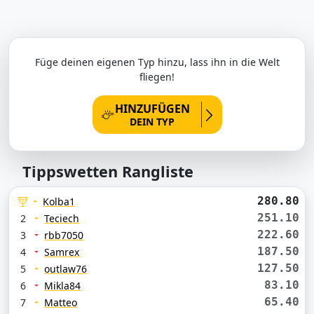
Füge deinen eigenen Typ hinzu, lass ihn in die Welt
fliegen!
HINZUFÜGEN
DEIN TYP
Tippswetten Rangliste
280.80
Kolba1
251.10
2
Teciech
222.60
3
rbb7050
187.50
4
Samrex
127.50
5
outlaw76
83.10
6
Mikla84
65.40
7
Matteo