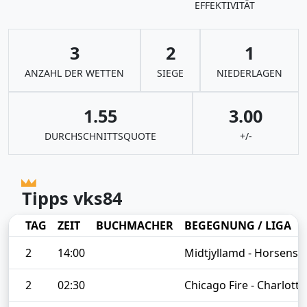
EFFEKTIVITÄT
3
2
1
ANZAHL DER WETTEN
SIEGE
NIEDERLAGEN
1.55
3.00
DURCHSCHNITTSQUOTE
+/-
Tipps vks84
TAG
ZEIT
BUCHMACHER
BEGEGNUNG / LIGA
2
14:00
Midtjyllamd - Horsens
2
02:30
Chicago Fire - Charlotte