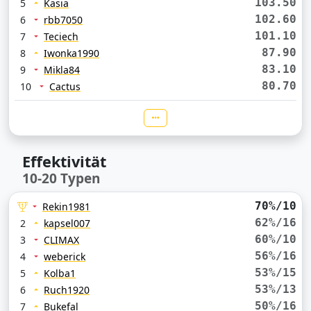
103.50
5
Kasia
102.60
6
rbb7050
101.10
7
Teciech
87.90
8
Iwonka1990
83.10
9
Mikla84
80.70
10
Cactus
Effektivität
10-20 Typen
70%/10
Rekin1981
62%/16
2
kapsel007
60%/10
3
CLIMAX
56%/16
4
weberick
53%/15
5
Kolba1
53%/13
6
Ruch1920
50%/16
7
Bukefal