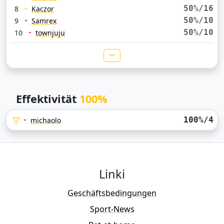
50%/16
8
Kaczor
50%/10
9
Samrex
50%/10
10
townjuju
Effektivität
100%
100%/4
michaolo
Linki
Geschäftsbedingungen
Sport-News