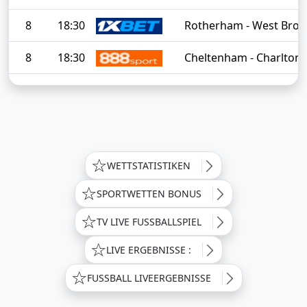
8
18:30
Rotherham - West Bro
8
18:30
Cheltenham - Charlton
WETTSTATISTIKEN
SPORTWETTEN BONUS
TV LIVE FUSSBALLSPIEL
LIVE ERGEBNISSE :
FUSSBALL LIVEERGEBNISSE