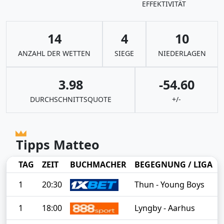
EFFEKTIVITÄT
14
4
10
ANZAHL DER WETTEN
SIEGE
NIEDERLAGEN
3.98
-54.60
DURCHSCHNITTSQUOTE
+/-
Tipps Matteo
TAG
ZEIT
BUCHMACHER
BEGEGNUNG / LIGA
1
20:30
Thun - Young Boys
1
18:00
Lyngby - Aarhus