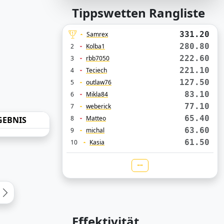
Tippswetten Rangliste
331.20
Samrex
280.80
2
Kolba1
222.60
3
rbb7050
221.10
4
Teciech
127.50
5
outlaw76
83.10
6
Mikla84
77.10
7
weberick
65.40
8
Matteo
GEBNIS
63.60
9
michal
61.50
10
Kasia
Effektivität