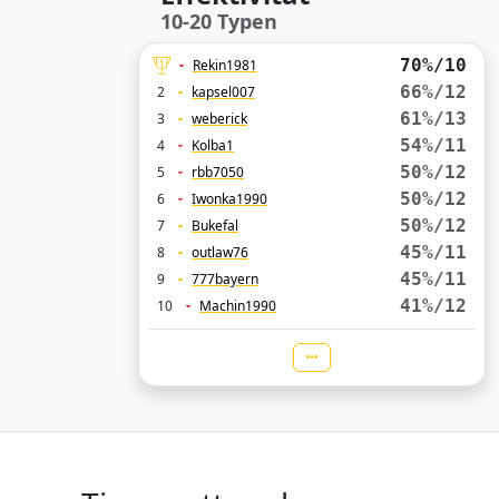
10-20 Typen
70%/10
Rekin1981
66%/12
2
kapsel007
61%/13
3
weberick
54%/11
4
Kolba1
50%/12
5
rbb7050
50%/12
6
Iwonka1990
50%/12
7
Bukefal
45%/11
8
outlaw76
45%/11
9
777bayern
41%/12
10
Machin1990