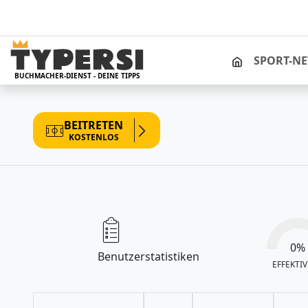
STARTSEITE
SPORT-N
BUCHMACHER-DIENST - DEINE TIPPS
BEITRETEN
KOSTENLOS
0
%
Benutzerstatistiken
EFFEKTIV