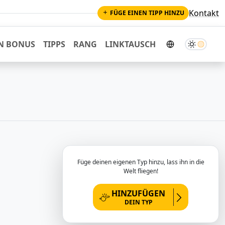
Kontakt
FÜGE EINEN TIPP HINZU
Dunkler M
N BONUS
TIPPS
RANG
LINKTAUSCH
Füge deinen eigenen Typ hinzu, lass ihn in die
Welt fliegen!
HINZUFÜGEN
DEIN TYP