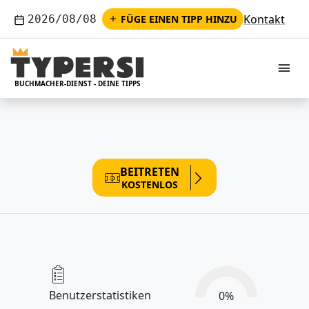
Kontakt
2026/08/08
FÜGE EINEN TIPP HINZU
M
BUCHMACHER-DIENST - DEINE TIPPS
BEITRETEN
KOSTENLOS
Benutzerstatistiken
0
%