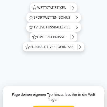
WETTSTATISTIKEN
SPORTWETTEN BONUS
TV LIVE FUSSBALLSPIEL
LIVE ERGEBNISSE :
FUSSBALL LIVEERGEBNISSE
Füge deinen eigenen Typ hinzu, lass ihn in die Welt
fliegen!