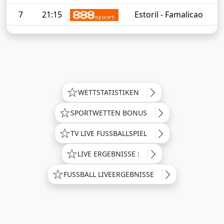
7
21:15
Estoril - Famalicao
WETTSTATISTIKEN
SPORTWETTEN BONUS
TV LIVE FUSSBALLSPIEL
LIVE ERGEBNISSE :
FUSSBALL LIVEERGEBNISSE