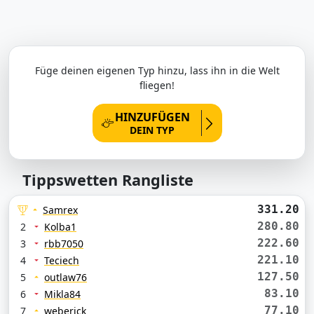
Füge deinen eigenen Typ hinzu, lass ihn in die Welt
fliegen!
HINZUFÜGEN
DEIN TYP
Tippswetten Rangliste
331.20
Samrex
280.80
2
Kolba1
222.60
3
rbb7050
221.10
4
Teciech
127.50
5
outlaw76
83.10
6
Mikla84
77.10
7
weberick