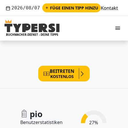
Kontakt
2026/08/07
FÜGE EINEN TIPP HINZU
M
BUCHMACHER-DIENST - DEINE TIPPS
BEITRETEN
KOSTENLOS
pio
Benutzerstatistiken
27
%