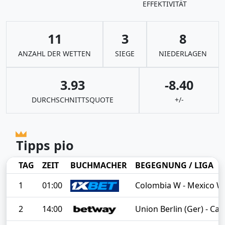
EFFEKTIVITÄT
11
3
8
ANZAHL DER WETTEN
SIEGE
NIEDERLAGEN
3.93
-8.40
DURCHSCHNITTSQUOTE
+/-
Tipps pio
TAG
ZEIT
BUCHMACHER
BEGEGNUNG / LIGA
1
01:00
Colombia W - Mexico W
2
14:00
Union Berlin (Ger) - Cagli