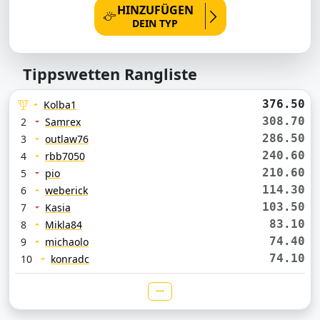
HINZUFÜGEN
DEIN TYP
Tippswetten Rangliste
376.50
Kolba1
308.70
2
Samrex
286.50
3
outlaw76
240.60
4
rbb7050
210.60
5
pio
114.30
6
weberick
103.50
7
Kasia
83.10
8
Mikla84
74.40
9
michaolo
74.10
10
konradc