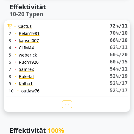
Effektivität
10-20 Typen
72%/11
Cactus
70%/10
2
Rekin1981
66%/18
3
kapsel007
63%/11
4
CLIMAX
60%/20
5
weberick
60%/15
6
Ruch1920
54%/11
7
Samrex
52%/19
8
Bukefal
52%/17
9
Kolba1
52%/17
10
outlaw76
Effektivität
100%