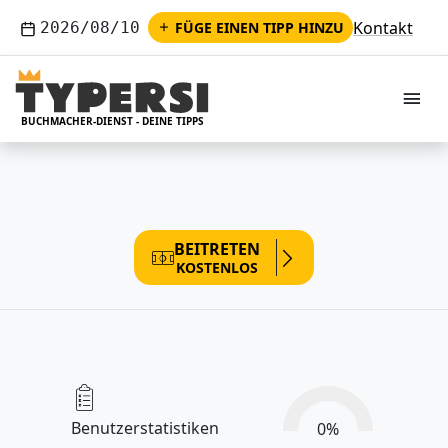
Kontakt
2026/08/10
FÜGE EINEN TIPP HINZU
M
BUCHMACHER-DIENST - DEINE TIPPS
BEITRETEN
KOSTENLOS
Benutzerstatistiken
0
%