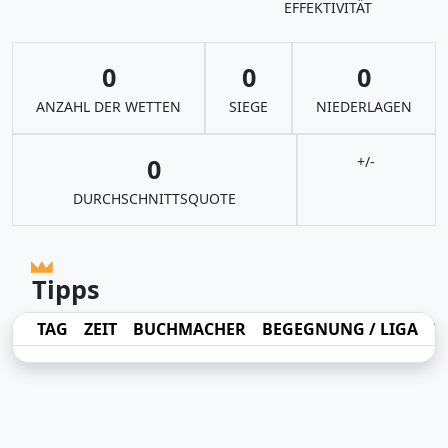
EFFEKTIVITÄT
0
0
0
ANZAHL DER WETTEN
SIEGE
NIEDERLAGEN
0
+/-
DURCHSCHNITTSQUOTE
Tipps
TAG
ZEIT
BUCHMACHER
BEGEGNUNG / LIGA
T