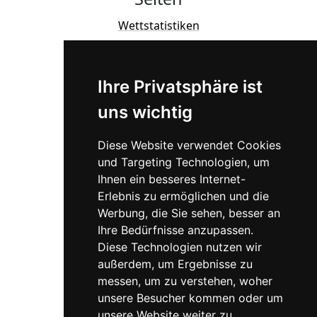
Wettstatistiken
SPORTWETTEN BONUS
TV live Fussballspiel
Ihre Privatsphäre ist
LIVE ERGEBNISSE :
uns wichtig
Fussball Liveergebnisse
Partner
Diese Website verwendet Cookies
und Targeting Technologien, um
FussballVorhersage
Ihnen ein besseres Internet-
Erlebnis zu ermöglichen und die
Betrush.com
Werbung, die Sie sehen, besser an
Limso
Ihre Bedürfnisse anzupassen.
Diese Technologien nutzen wir
Tippswetten.de
außerdem, um Ergebnisse zu
twitter/x
messen, um zu verstehen, woher
unsere Besucher kommen oder um
facebook/meta
unsere Website weiter zu