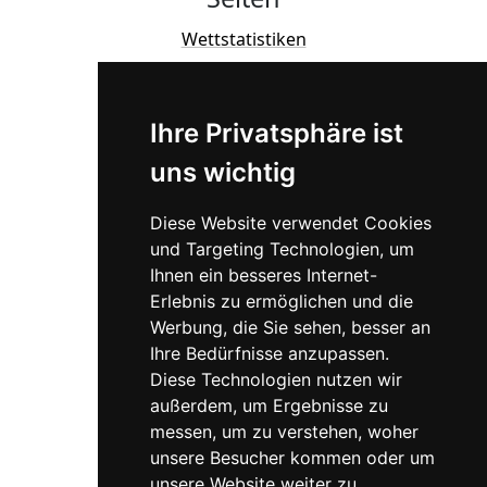
Wettstatistiken
SPORTWETTEN BONUS
TV live Fussballspiel
Ihre Privatsphäre ist
LIVE ERGEBNISSE :
uns wichtig
Fussball Liveergebnisse
Partner
Diese Website verwendet Cookies
und Targeting Technologien, um
FussballVorhersage
Ihnen ein besseres Internet-
Erlebnis zu ermöglichen und die
Betrush.com
Werbung, die Sie sehen, besser an
Limso
Ihre Bedürfnisse anzupassen.
Diese Technologien nutzen wir
Tippswetten.de
außerdem, um Ergebnisse zu
twitter/x
messen, um zu verstehen, woher
unsere Besucher kommen oder um
facebook/meta
unsere Website weiter zu