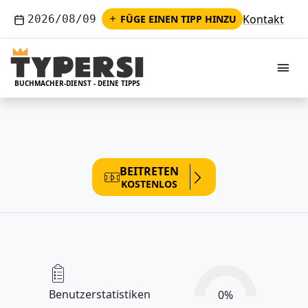
Kontakt
2026/08/09
FÜGE EINEN TIPP HINZU
M
BUCHMACHER-DIENST - DEINE TIPPS
BEITRETEN
KOSTENLOS
Benutzerstatistiken
0
%