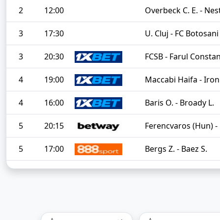
2
12:00
Overbeck C. E. - Nes
3
17:30
U. Cluj - FC Botosani
3
20:30
FCSB - Farul Consta
4
19:00
Maccabi Haifa - Iron
4
16:00
Baris O. - Broady L.
5
20:15
Ferencvaros (Hun) - 
5
17:00
Bergs Z. - Baez S.