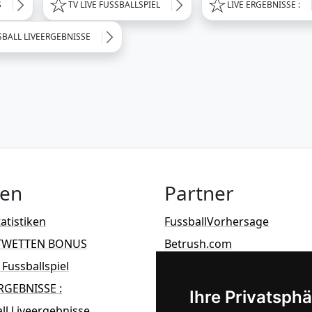
S
TV LIVE FUSSBALLSPIEL
LIVE ERGEBNISSE :
SBALL LIVEERGEBNISSE
ten
Partner
atistiken
FussballVorhersage
TWETTEN BONUS
Betrush.com
e Fussballspiel
Limso
RGEBNISSE :
Ihre Privatsphä
ll Liveergebnisse