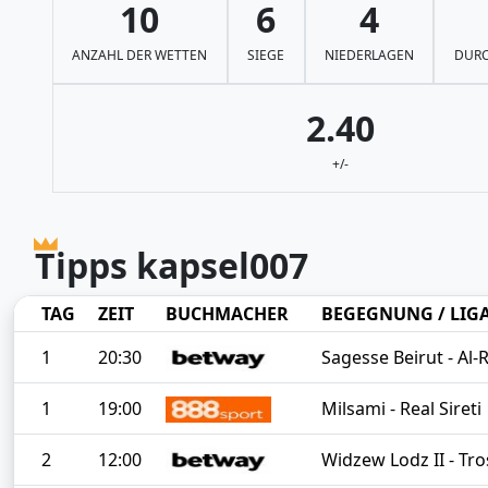
10
6
4
ANZAHL DER WETTEN
SIEGE
NIEDERLAGEN
DURC
2.40
+/-
Tipps kapsel007
TAG
ZEIT
BUCHMACHER
BEGEGNUNG / LIG
1
20:30
Sagesse Beirut - Al-R
1
19:00
Milsami - Real Sireti
2
12:00
Widzew Lodz II - Tr