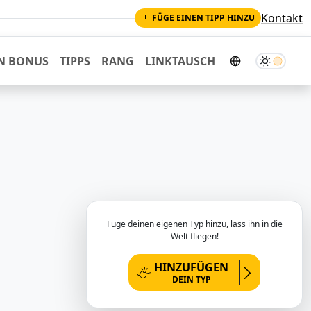
Kontakt
FÜGE EINEN TIPP HINZU
Dunkler M
N BONUS
TIPPS
RANG
LINKTAUSCH
Füge deinen eigenen Typ hinzu, lass ihn in die
Welt fliegen!
HINZUFÜGEN
DEIN TYP