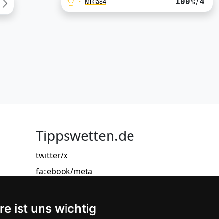
100%/4
Mikla84
Tippswetten.de
twitter/x
facebook/meta
re ist uns wichtig