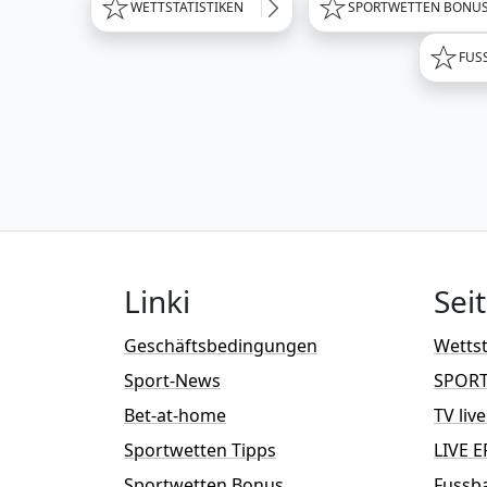
WETTSTATISTIKEN
SPORTWETTEN BONU
FUS
Linki
Sei
Geschäftsbedingungen
Wettst
Sport-News
SPOR
Bet-at-home
TV liv
Sportwetten Tipps
LIVE E
Sportwetten Bonus
Fussba