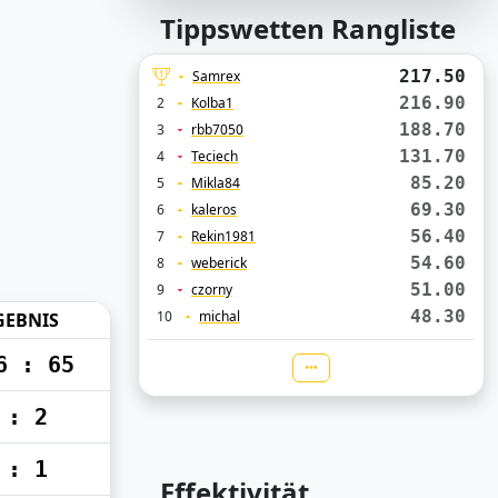
Tippswetten Rangliste
217.50
Samrex
216.90
2
Kolba1
188.70
3
rbb7050
131.70
4
Teciech
85.20
5
Mikla84
69.30
6
kaleros
56.40
7
Rekin1981
54.60
8
weberick
51.00
9
czorny
48.30
10
michal
GEBNIS
6 : 65
 : 2
 : 1
Effektivität