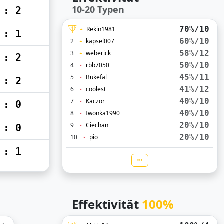
10-20 Typen
 : 2
70%/10
Rekin1981
 : 1
60%/10
2
kapsel007
58%/12
3
weberick
 : 2
50%/10
4
rbb7050
45%/11
5
Bukefal
 : 2
41%/12
6
coolest
40%/10
7
Kaczor
 : 0
40%/10
8
Iwonka1990
20%/10
9
Ciechan
 : 0
20%/10
10
pio
 : 1
Effektivität
100%