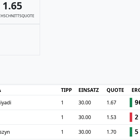
1.65
HSCHNITTSQUOTE
A
TIPP
EINSATZ
QUOTE
ER
9
iyadi
1
30.00
1.67
2
1
30.00
1.53
5
oszyn
1
30.00
1.70