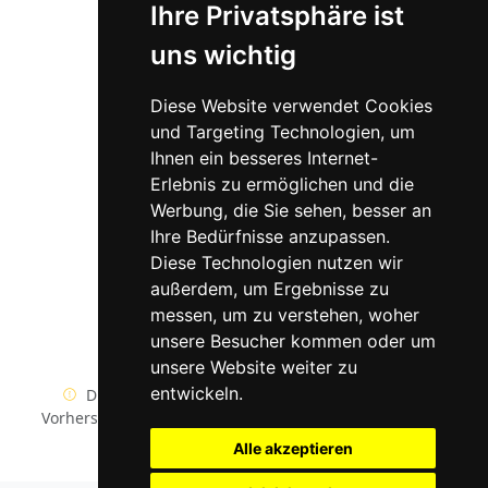
Ihre Privatsphäre ist
LIVE ERGEBNISSE :
uns wichtig
Fussball Liveergebnisse
Partner
Diese Website verwendet Cookies
und Targeting Technologien, um
FussballVorhersage
Ihnen ein besseres Internet-
Erlebnis zu ermöglichen und die
Betrush.com
Werbung, die Sie sehen, besser an
Limso
Ihre Bedürfnisse anzupassen.
Diese Technologien nutzen wir
Tippswetten.de
außerdem, um Ergebnisse zu
twitter/x
messen, um zu verstehen, woher
unsere Besucher kommen oder um
facebook/meta
unsere Website weiter zu
entwickeln.
Die besten kostenlosen WETT TIPS und Wetten
Vorhersagen von unserer Website sind nur Vorschläge.
Alle akzeptieren