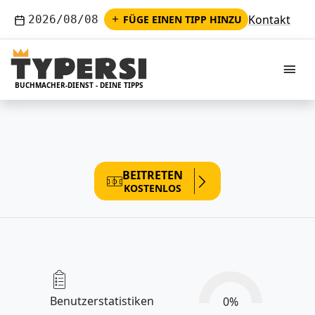
Kontakt
2026/08/08
FÜGE EINEN TIPP HINZU
M
BUCHMACHER-DIENST - DEINE TIPPS
BEITRETEN
KOSTENLOS
Benutzerstatistiken
0
%