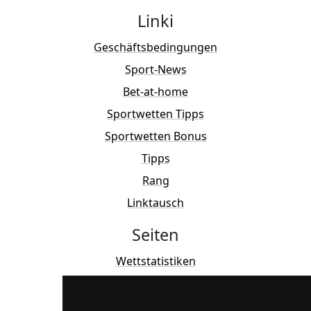
Linki
Geschäftsbedingungen
Sport-News
Bet-at-home
Sportwetten Tipps
Sportwetten Bonus
Tipps
Rang
Linktausch
Seiten
Wettstatistiken
SPORTWETTEN BONUS
TV live Fussballspiel