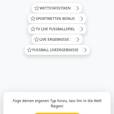
WETTSTATISTIKEN
SPORTWETTEN BONUS
TV LIVE FUSSBALLSPIEL
LIVE ERGEBNISSE :
FUSSBALL LIVEERGEBNISSE
Füge deinen eigenen Typ hinzu, lass ihn in die Welt
fliegen!