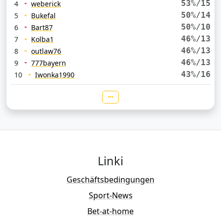
53%/15
4
weberick
50%/14
5
Bukefal
50%/10
6
Bart87
46%/13
7
Kolba1
46%/13
8
outlaw76
46%/13
9
777bayern
43%/16
10
Iwonka1990
Linki
Geschäftsbedingungen
Sport-News
Bet-at-home