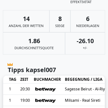
EFFEKTIVITÄT
14
8
6
ANZAHL DER WETTEN
SIEGE
NIEDERLAGEN
1.86
-26.10
DURCHSCHNITTSQUOTE
+/-
Tipps kapsel007
TAG
ZEIT
BUCHMACHER
BEGEGNUNG / LIGA
1
20:30
Sagesse Beirut - Al-Riya
1
19:00
Milsami - Real Sireti