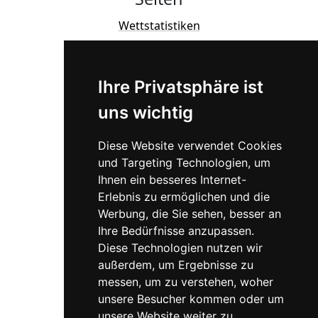
Wettstatistiken
SPORTWETTEN BONUS
TV live Fussballspiel
Ihre Privatsphäre ist
LIVE ERGEBNISSE :
uns wichtig
Fussball Liveergebnisse
Partner
Diese Website verwendet Cookies
und Targeting Technologien, um
FussballVorhersage
Ihnen ein besseres Internet-
Erlebnis zu ermöglichen und die
Betrush.com
Werbung, die Sie sehen, besser an
Limso
Ihre Bedürfnisse anzupassen.
Diese Technologien nutzen wir
Tippswetten.de
außerdem, um Ergebnisse zu
twitter/x
messen, um zu verstehen, woher
unsere Besucher kommen oder um
facebook/meta
unsere Website weiter zu