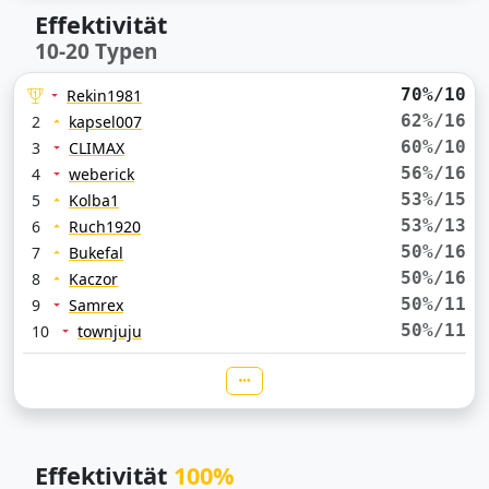
Effektivität
10-20 Typen
70%/10
Rekin1981
62%/16
2
kapsel007
60%/10
3
CLIMAX
56%/16
4
weberick
53%/15
5
Kolba1
53%/13
6
Ruch1920
50%/16
7
Bukefal
50%/16
8
Kaczor
50%/11
9
Samrex
50%/11
10
townjuju
Effektivität
100%