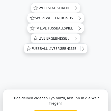
WETTSTATISTIKEN
SPORTWETTEN BONUS
TV LIVE FUSSBALLSPIEL
LIVE ERGEBNISSE :
FUSSBALL LIVEERGEBNISSE
Füge deinen eigenen Typ hinzu, lass ihn in die Welt
fliegen!