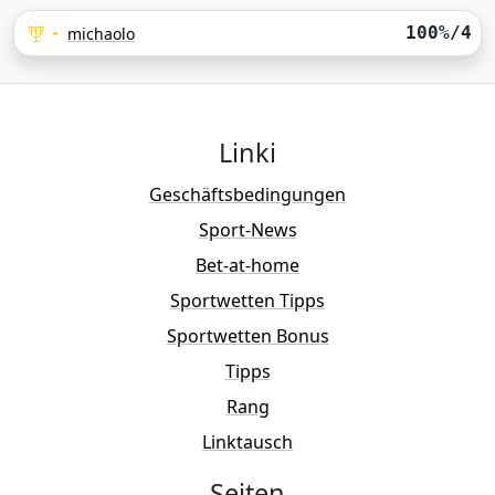
100%/4
michaolo
Linki
Geschäftsbedingungen
Sport-News
Bet-at-home
Sportwetten Tipps
Sportwetten Bonus
Tipps
Rang
Linktausch
Seiten