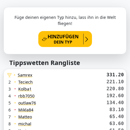
Füge deinen eigenen Typ hinzu, lass ihn in die Welt
fliegen!
HINZUFÜGEN
DEIN TYP
Tippswetten Rangliste
331.20
Samrex
221.10
2
Teciech
220.80
3
Kolba1
192.60
4
rbb7050
134.40
5
outlaw76
83.10
6
Mikla84
65.40
7
Matteo
63.60
8
michal