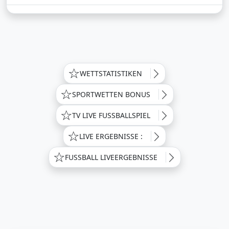
WETTSTATISTIKEN
SPORTWETTEN BONUS
TV LIVE FUSSBALLSPIEL
LIVE ERGEBNISSE :
FUSSBALL LIVEERGEBNISSE