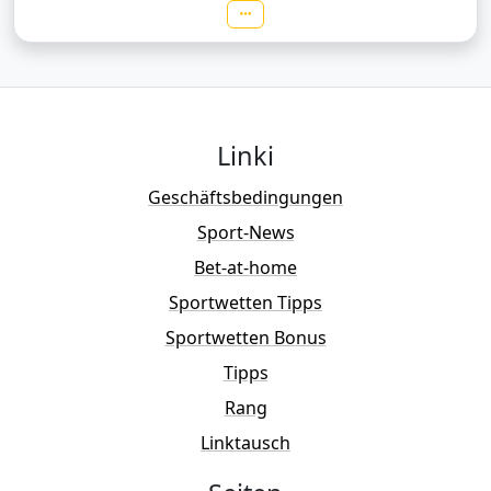
Linki
Geschäftsbedingungen
Sport-News
Bet-at-home
Sportwetten Tipps
Sportwetten Bonus
Tipps
Rang
Linktausch