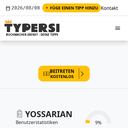
Kontakt
2026/08/08
FÜGE EINEN TIPP HINZU
M
BUCHMACHER-DIENST - DEINE TIPPS
BEITRETEN
KOSTENLOS
YOSSARIAN
Benutzerstatistiken
9
%