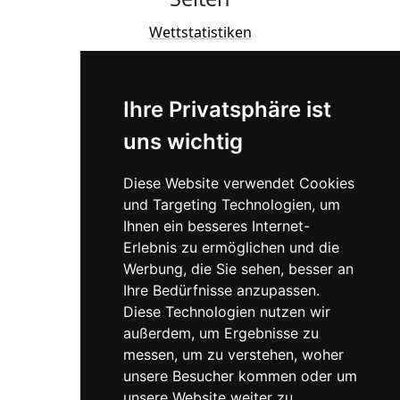
Wettstatistiken
SPORTWETTEN BONUS
TV live Fussballspiel
Ihre Privatsphäre ist
LIVE ERGEBNISSE :
uns wichtig
Fussball Liveergebnisse
Partner
Diese Website verwendet Cookies
und Targeting Technologien, um
FussballVorhersage
Ihnen ein besseres Internet-
Erlebnis zu ermöglichen und die
Betrush.com
Werbung, die Sie sehen, besser an
Limso
Ihre Bedürfnisse anzupassen.
Diese Technologien nutzen wir
Tippswetten.de
außerdem, um Ergebnisse zu
twitter/x
messen, um zu verstehen, woher
unsere Besucher kommen oder um
facebook/meta
unsere Website weiter zu