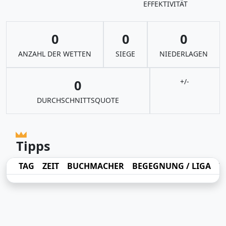
EFFEKTIVITÄT
0
0
0
ANZAHL DER WETTEN
SIEGE
NIEDERLAGEN
0
+/-
DURCHSCHNITTSQUOTE
Tipps
TAG
ZEIT
BUCHMACHER
BEGEGNUNG / LIGA
T