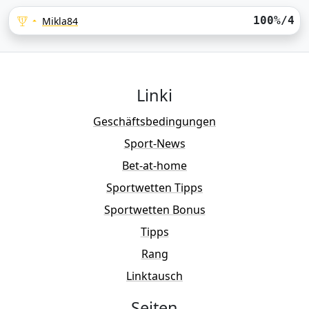
100%/4
Mikla84
Linki
Geschäftsbedingungen
Sport-News
Bet-at-home
Sportwetten Tipps
Sportwetten Bonus
Tipps
Rang
Linktausch
Seiten