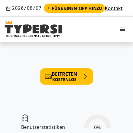
Kontakt
2026/08/07
FÜGE EINEN TIPP HINZU
M
BUCHMACHER-DIENST - DEINE TIPPS
BEITRETEN
KOSTENLOS
Benutzerstatistiken
0
%