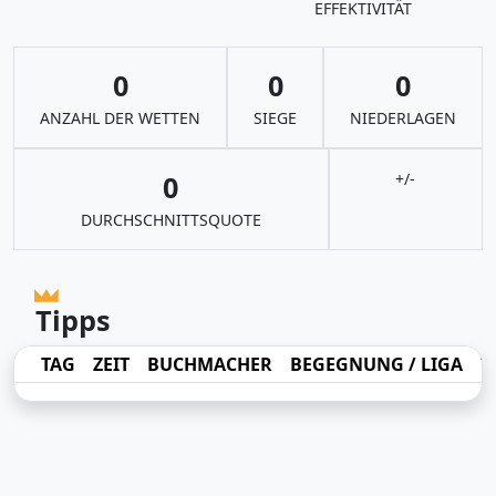
EFFEKTIVITÄT
0
0
0
ANZAHL DER WETTEN
SIEGE
NIEDERLAGEN
0
+/-
DURCHSCHNITTSQUOTE
Tipps
TAG
ZEIT
BUCHMACHER
BEGEGNUNG / LIGA
T