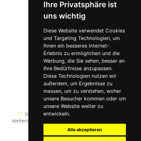
Ihre Privatsphäre ist
LIVE ERGEBNISSE :
uns wichtig
Fussball Liveergebnisse
Partner
Diese Website verwendet Cookies
und Targeting Technologien, um
FussballVorhersage
Ihnen ein besseres Internet-
Erlebnis zu ermöglichen und die
Betrush.com
Werbung, die Sie sehen, besser an
Limso
Ihre Bedürfnisse anzupassen.
Diese Technologien nutzen wir
Tippswetten.de
außerdem, um Ergebnisse zu
twitter/x
messen, um zu verstehen, woher
unsere Besucher kommen oder um
facebook/meta
unsere Website weiter zu
entwickeln.
Die besten kostenlosen WETT TIPS und Wetten
Vorhersagen von unserer Website sind nur Vorschläge.
Alle akzeptieren