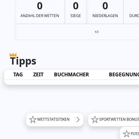
0
0
0
ANZAHL DER WETTEN
SIEGE
NIEDERLAGEN
DURC
+/-
Tipps
TAG
ZEIT
BUCHMACHER
BEGEGNUNG
WETTSTATISTIKEN
SPORTWETTEN BONU
FUS