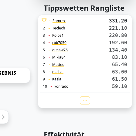
Tippswetten Rangliste
331.20
Samrex
221.10
2
Teciech
220.80
3
Kolba1
192.60
4
rbb7050
134.40
5
outlaw76
83.10
6
Mikla84
65.40
7
Matteo
63.60
8
michal
GEBNIS
61.50
9
Kasia
59.10
10
konradc
Effektivität