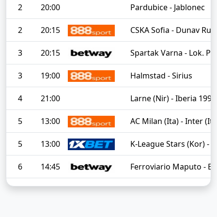
2
20:00
Pardubice - Jablonec
2
20:15
CSKA Sofia - Dunav Rus
3
20:15
Spartak Varna - Lok. Pl
3
19:00
Halmstad - Sirius
4
21:00
Larne (Nir) - Iberia 199
5
13:00
AC Milan (Ita) - Inter (Ita
5
13:00
K-League Stars (Kor) - 
6
14:45
Ferroviario Maputo - B