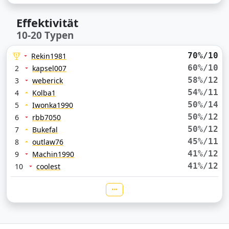
Effektivität
10-20 Typen
70%/10
Rekin1981
60%/10
2
kapsel007
58%/12
3
weberick
54%/11
4
Kolba1
50%/14
5
Iwonka1990
50%/12
6
rbb7050
50%/12
7
Bukefal
45%/11
8
outlaw76
41%/12
9
Machin1990
41%/12
10
coolest