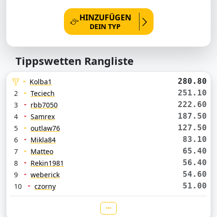
HINZUFÜGEN
DEIN TYP
Tippswetten Rangliste
280.80
Kolba1
251.10
2
Teciech
222.60
3
rbb7050
187.50
4
Samrex
127.50
5
outlaw76
83.10
6
Mikla84
65.40
7
Matteo
56.40
8
Rekin1981
54.60
9
weberick
51.00
10
czorny