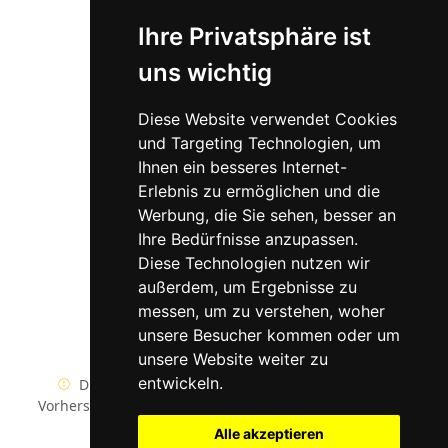
TV live Fussballspiel
Ihre Privatsphäre ist
LIVE ERGEBNISSE :
uns wichtig
Fussball Liveergebnisse
Partner
Diese Website verwendet Cookies
und Targeting Technologien, um
FussballVorhersage
Ihnen ein besseres Internet-
Erlebnis zu ermöglichen und die
Betrush.com
Werbung, die Sie sehen, besser an
Limso
Ihre Bedürfnisse anzupassen.
Diese Technologien nutzen wir
Tippswetten.de
außerdem, um Ergebnisse zu
twitter/x
messen, um zu verstehen, woher
unsere Besucher kommen oder um
facebook/meta
unsere Website weiter zu
entwickeln.
Die besten kostenlosen WETT TIPS und Wetten
Vorhersagen von unserer Website sind nur Vorschläge.
Alle akzeptieren