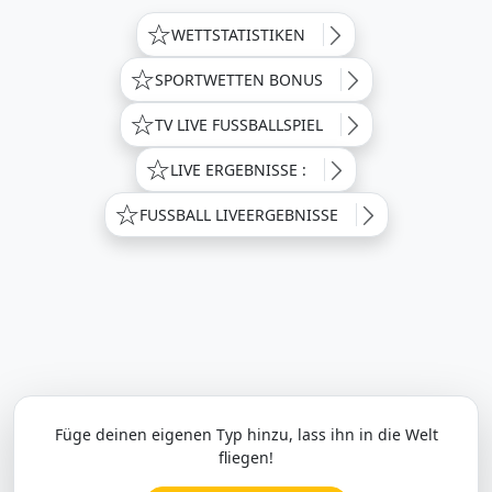
WETTSTATISTIKEN
SPORTWETTEN BONUS
TV LIVE FUSSBALLSPIEL
LIVE ERGEBNISSE :
FUSSBALL LIVEERGEBNISSE
Füge deinen eigenen Typ hinzu, lass ihn in die Welt
fliegen!