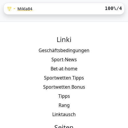
100%/4
Mikla84
Linki
Geschäftsbedingungen
Sport-News
Bet-at-home
Sportwetten Tipps
Sportwetten Bonus
Tipps
Rang
Linktausch
Seiten