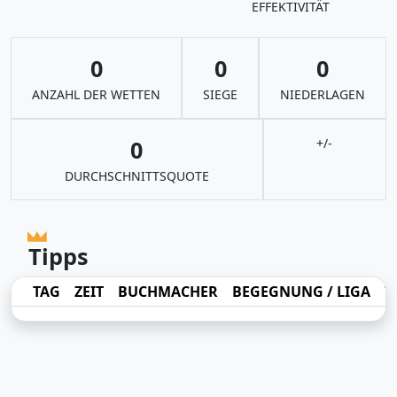
EFFEKTIVITÄT
0
0
0
ANZAHL DER WETTEN
SIEGE
NIEDERLAGEN
0
+/-
DURCHSCHNITTSQUOTE
Tipps
TAG
ZEIT
BUCHMACHER
BEGEGNUNG / LIGA
T