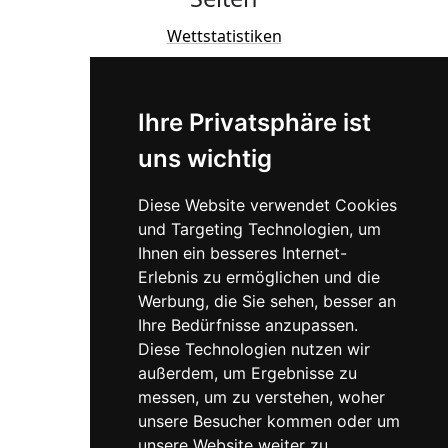
Wettstatistiken
SPORTWETTEN BONUS
TV live Fussballspiel
Ihre Privatsphäre ist
LIVE ERGEBNISSE :
uns wichtig
Fussball Liveergebnisse
Partner
Diese Website verwendet Cookies
und Targeting Technologien, um
FussballVorhersage
Ihnen ein besseres Internet-
Erlebnis zu ermöglichen und die
Betrush.com
Werbung, die Sie sehen, besser an
Limso
Ihre Bedürfnisse anzupassen.
Diese Technologien nutzen wir
Tippswetten.de
außerdem, um Ergebnisse zu
twitter/x
messen, um zu verstehen, woher
unsere Besucher kommen oder um
facebook/meta
unsere Website weiter zu