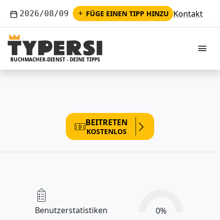
Kontakt
2026/08/09
FÜGE EINEN TIPP HINZU
M
BUCHMACHER-DIENST - DEINE TIPPS
BEITRETEN
KOSTENLOS
Benutzerstatistiken
0
%