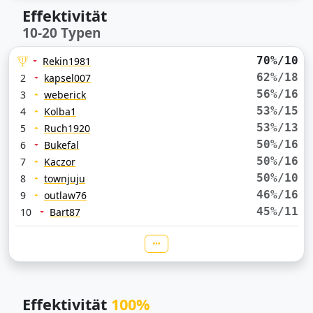
Effektivität
10-20 Typen
70%/10
Rekin1981
62%/18
2
kapsel007
56%/16
3
weberick
53%/15
4
Kolba1
53%/13
5
Ruch1920
50%/16
6
Bukefal
50%/16
7
Kaczor
50%/10
8
townjuju
46%/16
9
outlaw76
45%/11
10
Bart87
Effektivität
100%