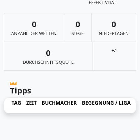
EFFEKTIVITÄT
0
0
0
ANZAHL DER WETTEN
SIEGE
NIEDERLAGEN
0
+/-
DURCHSCHNITTSQUOTE
Tipps
TAG
ZEIT
BUCHMACHER
BEGEGNUNG / LIGA
T