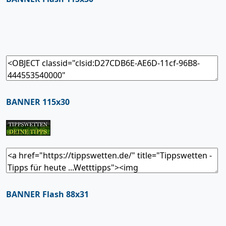
BANNER 115x30
BANNER Flash 88x31