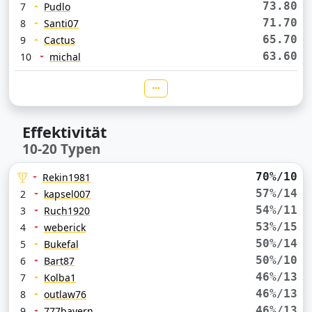
73.80
7
Pudlo
71.70
8
Santi07
65.70
9
Cactus
63.60
10
michal
Effektivität
10-20 Typen
70%/10
Rekin1981
57%/14
2
kapsel007
54%/11
3
Ruch1920
53%/15
4
weberick
50%/14
5
Bukefal
50%/10
6
Bart87
46%/13
7
Kolba1
46%/13
8
outlaw76
46%/13
9
777bayern