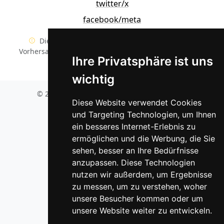
twitter/x
facebook/meta
Die besten kostenlosen WETT TIPS und Wetten
Vorhersagen von unserer Website sind nur Vorschläge.
Ihre Privatsphäre ist uns
wichtig
© 2003-2026. MK Sport-Webs LTD All rights reserved.
Diese Website verwendet Cookies
Developed by Lech P.
und Targeting Technologien, um Ihnen
ein besseres Internet-Erlebnis zu
ermöglichen und die Werbung, die Sie
sehen, besser an Ihre Bedürfnisse
anzupassen. Diese Technologien
nutzen wir außerdem, um Ergebnisse
zu messen, um zu verstehen, woher
unsere Besucher kommen oder um
unsere Website weiter zu entwickeln.