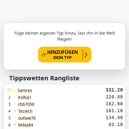
Füge deinen eigenen Typ hinzu, lass ihn in die Welt
fliegen!
HINZUFÜGEN
DEIN TYP
Tippswetten Rangliste
331.20
Samrex
220.80
2
Kolba1
162.60
3
rbb7050
161.10
4
Teciech
134.40
5
outlaw76
83.10
6
Mikla84