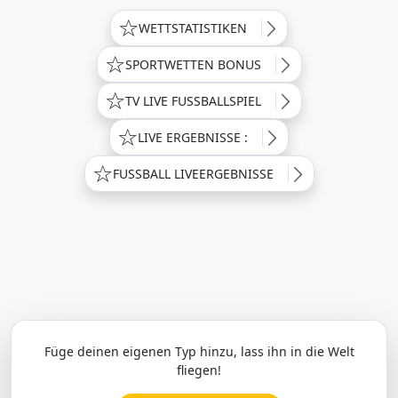
WETTSTATISTIKEN
SPORTWETTEN BONUS
TV LIVE FUSSBALLSPIEL
LIVE ERGEBNISSE :
FUSSBALL LIVEERGEBNISSE
Füge deinen eigenen Typ hinzu, lass ihn in die Welt
fliegen!