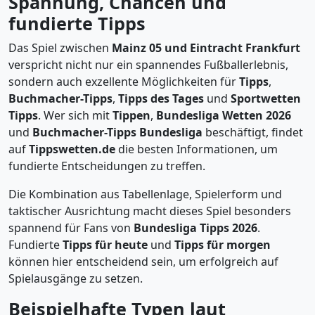
Spannung, Chancen und
fundierte Tipps
Das Spiel zwischen
Mainz 05 und Eintracht Frankfurt
verspricht nicht nur ein spannendes Fußballerlebnis,
sondern auch exzellente Möglichkeiten für
Tipps
,
Buchmacher-Tipps
,
Tipps des Tages
und
Sportwetten
Tipps
. Wer sich mit
Tippen
,
Bundesliga Wetten 2026
und
Buchmacher-Tipps Bundesliga
beschäftigt, findet
auf
Tippswetten.de
die besten Informationen, um
fundierte Entscheidungen zu treffen.
Die Kombination aus Tabellenlage, Spielerform und
taktischer Ausrichtung macht dieses Spiel besonders
spannend für Fans von
Bundesliga Tipps 2026
.
Fundierte
Tipps für heute
und
Tipps für morgen
können hier entscheidend sein, um erfolgreich auf
Spielausgänge zu setzen.
Beispielhafte Typen laut