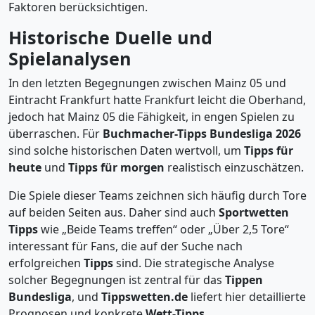
Faktoren berücksichtigen.
Historische Duelle und
Spielanalysen
In den letzten Begegnungen zwischen Mainz 05 und
Eintracht Frankfurt hatte Frankfurt leicht die Oberhand,
jedoch hat Mainz 05 die Fähigkeit, in engen Spielen zu
überraschen. Für
Buchmacher-Tipps Bundesliga 2026
sind solche historischen Daten wertvoll, um
Tipps für
heute
und
Tipps für morgen
realistisch einzuschätzen.
Die Spiele dieser Teams zeichnen sich häufig durch Tore
auf beiden Seiten aus. Daher sind auch
Sportwetten
Tipps
wie „Beide Teams treffen“ oder „Über 2,5 Tore“
interessant für Fans, die auf der Suche nach
erfolgreichen
Tipps
sind. Die strategische Analyse
solcher Begegnungen ist zentral für das
Tippen
Bundesliga
, und
Tippswetten.de
liefert hier detaillierte
Prognosen und konkrete
Wett-Tipps
.