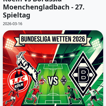
Moenchengladbach - 27.
Spieltag
2026-03-16