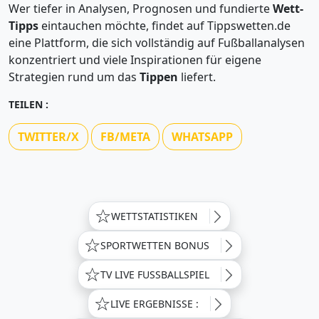
Wer tiefer in Analysen, Prognosen und fundierte
Wett-
Tipps
eintauchen möchte, findet auf Tippswetten.de
eine Plattform, die sich vollständig auf Fußballanalysen
konzentriert und viele Inspirationen für eigene
Strategien rund um das
Tippen
liefert.
TEILEN :
TWITTER/X
FB/META
WHATSAPP
WETTSTATISTIKEN
SPORTWETTEN BONUS
TV LIVE FUSSBALLSPIEL
LIVE ERGEBNISSE :