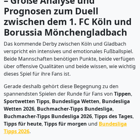
– Große Analyse und
Prognosen zum Duell
zwischen dem 1. FC Köln und
Borussia Mönchengladbach
Das kommende Derby zwischen Köln und Gladbach
verspricht ein intensives und emotionales Fußballspiel.
Beide Mannschaften benötigen Punkte, beide verfügen
über offensive Qualitäten und beide wissen, wie wichtig
dieses Spiel für ihre Fans ist.
Gerade deshalb gehört diese Begegnung zu den
spannendsten Spielen der Runde für Fans von
Tippen
,
Sportwetten Tipps
,
Bundesliga Wetten
,
Bundesliga
Wetten 2026
,
Buchmacher-Tipps Bundesliga
,
Buchmacher-Tipps Bundesliga 2026
,
Tipps des Tages
,
Tipps für heute
,
Tipps für morgen
und
Bundesliga
Tipps 2026
.