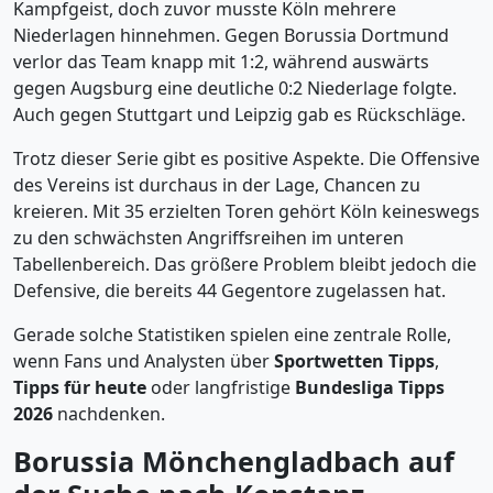
Kampfgeist, doch zuvor musste Köln mehrere
Niederlagen hinnehmen. Gegen Borussia Dortmund
verlor das Team knapp mit 1:2, während auswärts
gegen Augsburg eine deutliche 0:2 Niederlage folgte.
Auch gegen Stuttgart und Leipzig gab es Rückschläge.
Trotz dieser Serie gibt es positive Aspekte. Die Offensive
des Vereins ist durchaus in der Lage, Chancen zu
kreieren. Mit 35 erzielten Toren gehört Köln keineswegs
zu den schwächsten Angriffsreihen im unteren
Tabellenbereich. Das größere Problem bleibt jedoch die
Defensive, die bereits 44 Gegentore zugelassen hat.
Gerade solche Statistiken spielen eine zentrale Rolle,
wenn Fans und Analysten über
Sportwetten Tipps
,
Tipps für heute
oder langfristige
Bundesliga Tipps
2026
nachdenken.
Borussia Mönchengladbach auf