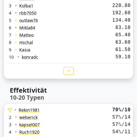
220.80
3
Kolba1
192.60
4
rbb7050
134.40
5
outlaw76
83.10
6
Mikla84
65.40
7
Matteo
63.60
8
michal
61.50
9
Kasia
59.10
10
konradc
Effektivität
10-20 Typen
70%/10
Rekin1981
57%/14
2
weberick
57%/14
3
kapsel007
54%/11
4
Ruch1920