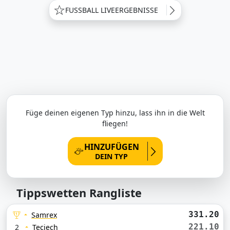
FUSSBALL LIVEERGEBNISSE
Füge deinen eigenen Typ hinzu, lass ihn in die Welt
fliegen!
HINZUFÜGEN
DEIN TYP
Tippswetten Rangliste
331.20
Samrex
221.10
2
Teciech