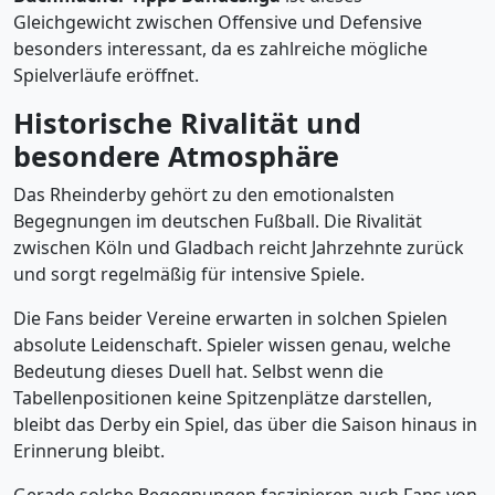
Gleichgewicht zwischen Offensive und Defensive
besonders interessant, da es zahlreiche mögliche
Spielverläufe eröffnet.
Historische Rivalität und
besondere Atmosphäre
Das Rheinderby gehört zu den emotionalsten
Begegnungen im deutschen Fußball. Die Rivalität
zwischen Köln und Gladbach reicht Jahrzehnte zurück
und sorgt regelmäßig für intensive Spiele.
Die Fans beider Vereine erwarten in solchen Spielen
absolute Leidenschaft. Spieler wissen genau, welche
Bedeutung dieses Duell hat. Selbst wenn die
Tabellenpositionen keine Spitzenplätze darstellen,
bleibt das Derby ein Spiel, das über die Saison hinaus in
Erinnerung bleibt.