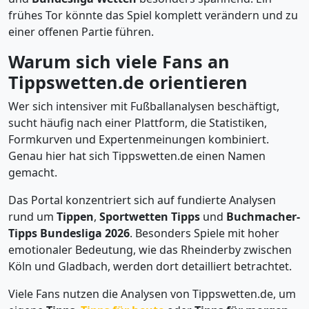
frühes Tor könnte das Spiel komplett verändern und zu
einer offenen Partie führen.
Warum sich viele Fans an
Tippswetten.de orientieren
Wer sich intensiver mit Fußballanalysen beschäftigt,
sucht häufig nach einer Plattform, die Statistiken,
Formkurven und Expertenmeinungen kombiniert.
Genau hier hat sich Tippswetten.de einen Namen
gemacht.
Das Portal konzentriert sich auf fundierte Analysen
rund um
Tippen
,
Sportwetten Tipps
und
Buchmacher-
Tipps Bundesliga 2026
. Besonders Spiele mit hoher
emotionaler Bedeutung, wie das Rheinderby zwischen
Köln und Gladbach, werden dort detailliert betrachtet.
Viele Fans nutzen die Analysen von Tippswetten.de, um