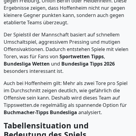
gegen Freiburg, Union Berlin oder Heidenheim. Diese
Ergebnisse zeigen, dass Hoffenheim nicht nur gegen
kleinere Gegner punkten kann, sondern auch gegen
etablierte Teams überzeugt.
Der Spielstil der Mannschaft basiert auf schnellem
Umschaltspiel, aggressivem Pressing und mutigen
Offensivaktionen. Dadurch entstehen Spiele mit vielen
Toren, was für Fans von
Sportwetten Tipps
,
Bundesliga Wetten
und
Bundesliga Tipps 2026
besonders interessant ist.
Auch bei Hoffenheim gilt: Mehr als zwei Tore pro Spiel
im Durchschnitt zeigen deutlich, wie gefährlich die
Offensive sein kann. Deshalb wird dieses Team auf
Tippswetten.de regelmäßig als spannende Option für
Buchmacher-Tipps Bundesliga
analysiert.
Tabellensituation und
Bedeutung des Spiels