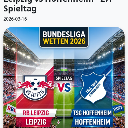
Spieltag
2026-03-16