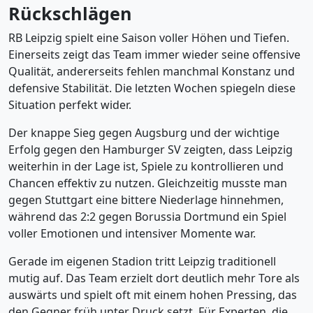
Rückschlägen
RB Leipzig spielt eine Saison voller Höhen und Tiefen.
Einerseits zeigt das Team immer wieder seine offensive
Qualität, andererseits fehlen manchmal Konstanz und
defensive Stabilität. Die letzten Wochen spiegeln diese
Situation perfekt wider.
Der knappe Sieg gegen Augsburg und der wichtige
Erfolg gegen den Hamburger SV zeigten, dass Leipzig
weiterhin in der Lage ist, Spiele zu kontrollieren und
Chancen effektiv zu nutzen. Gleichzeitig musste man
gegen Stuttgart eine bittere Niederlage hinnehmen,
während das 2:2 gegen Borussia Dortmund ein Spiel
voller Emotionen und intensiver Momente war.
Gerade im eigenen Stadion tritt Leipzig traditionell
mutig auf. Das Team erzielt dort deutlich mehr Tore als
auswärts und spielt oft mit einem hohen Pressing, das
den Gegner früh unter Druck setzt. Für Experten, die