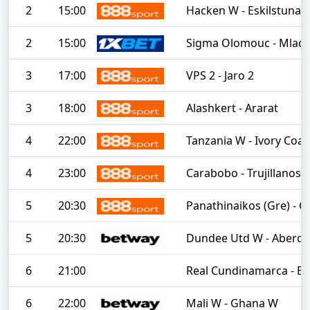
2
15:00
Hacken W - Eskilstuna 
2
15:00
Sigma Olomouc - Mlada
3
17:00
VPS 2 - Jaro 2
3
18:00
Alashkert - Ararat
4
22:00
Tanzania W - Ivory Coa
4
23:00
Carabobo - Trujillanos
5
20:30
Panathinaikos (Gre) - C
5
20:30
Dundee Utd W - Aberd
6
21:00
Real Cundinamarca - Bo
6
22:00
Mali W - Ghana W