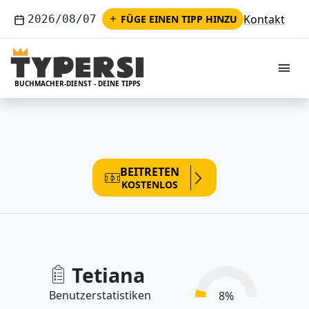
Kontakt
2026/08/07
FÜGE EINEN TIPP HINZU
M
BUCHMACHER-DIENST - DEINE TIPPS
BEITRETEN
KOSTENLOS
Tetiana
Benutzerstatistiken
8
%