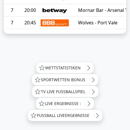
7
20:00
Mornar Bar - Arsenal Ti
7
20:45
Wolves - Port Vale
WETTSTATISTIKEN
SPORTWETTEN BONUS
TV LIVE FUSSBALLSPIEL
LIVE ERGEBNISSE :
FUSSBALL LIVEERGEBNISSE