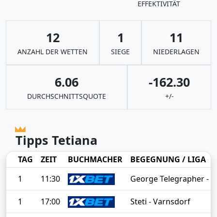
EFFEKTIVITÄT
12
1
11
ANZAHL DER WETTEN
SIEGE
NIEDERLAGEN
6.06
-162.30
DURCHSCHNITTSQUOTE
+/-
Tipps Tetiana
TAG
ZEIT
BUCHMACHER
BEGEGNUNG / LIGA
1
11:30
George Telegrapher - 
1
17:00
Steti - Varnsdorf