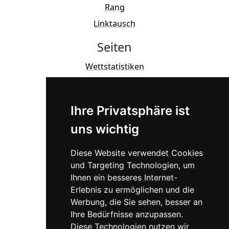
Rang
Linktausch
Seiten
Wettstatistiken
SPORTWETTEN BONUS
TV live Fussballspiel
Ihre Privatsphäre ist
LIVE ERGEBNISSE :
uns wichtig
Fussball Liveergebnisse
Partner
Diese Website verwendet Cookies
und Targeting Technologien, um
FussballVorhersage
Ihnen ein besseres Internet-
Erlebnis zu ermöglichen und die
Betrush.com
Werbung, die Sie sehen, besser an
Limso
Ihre Bedürfnisse anzupassen.
Diese Technologien nutzen wir