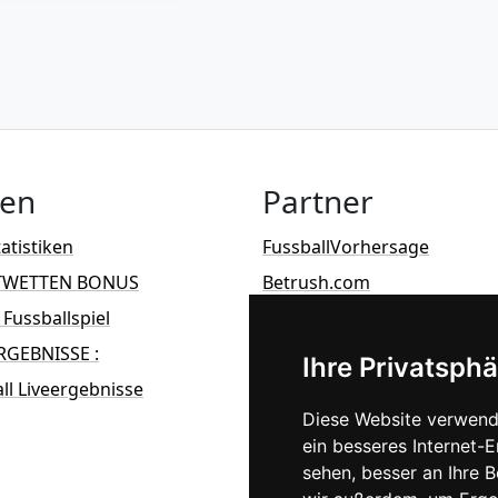
ten
Partner
atistiken
FussballVorhersage
TWETTEN BONUS
Betrush.com
e Fussballspiel
Limso
RGEBNISSE :
Ihre Privatsphä
ll Liveergebnisse
Diese Website verwend
ein besseres Internet-
sehen, besser an Ihre 