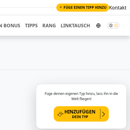
Kontakt
FÜGE EINEN TIPP HINZU
Dunkler M
N BONUS
TIPPS
RANG
LINKTAUSCH
Füge deinen eigenen Typ hinzu, lass ihn in die
Welt fliegen!
HINZUFÜGEN
DEIN TYP