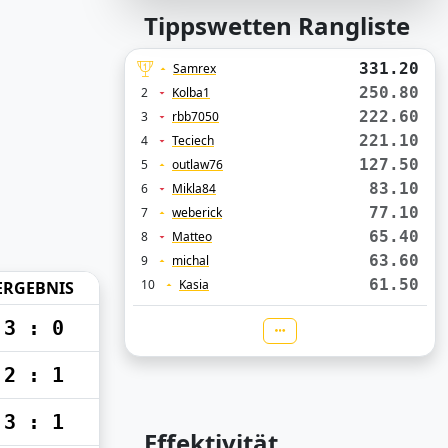
Tippswetten Rangliste
331.20
Samrex
250.80
2
Kolba1
222.60
3
rbb7050
221.10
4
Teciech
127.50
5
outlaw76
83.10
6
Mikla84
77.10
7
weberick
65.40
8
Matteo
63.60
9
michal
61.50
10
Kasia
ERGEBNIS
3 : 0
2 : 1
3 : 1
Effektivität