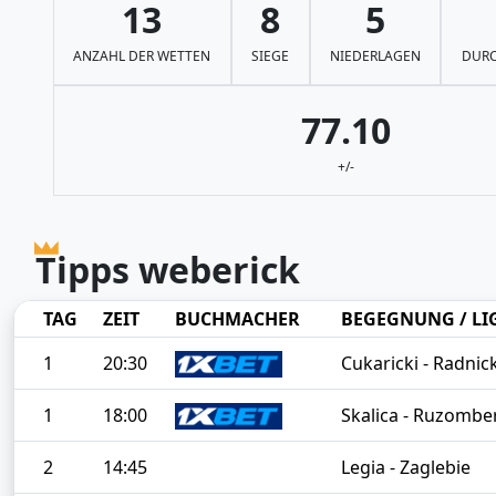
13
8
5
ANZAHL DER WETTEN
SIEGE
NIEDERLAGEN
DURC
77.10
+/-
Tipps weberick
TAG
ZEIT
BUCHMACHER
BEGEGNUNG / LI
1
20:30
Cukaricki - Radnic
1
18:00
Skalica - Ruzombe
2
14:45
Legia - Zaglebie