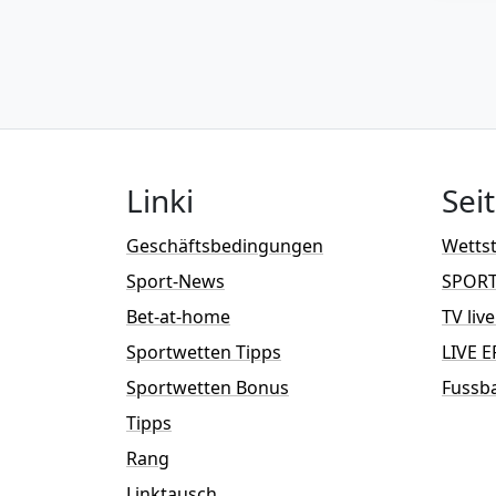
Linki
Sei
Geschäftsbedingungen
Wettst
Sport-News
SPOR
Bet-at-home
TV liv
Sportwetten Tipps
LIVE E
Sportwetten Bonus
Fussba
Tipps
Rang
Linktausch