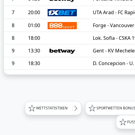
7
20:00
UTA Arad - FC Rapi
8
01:00
Forge - Vancouver
8
18:00
Lok. Sofia - CSKA 
9
13:30
Gent - KV Mechele
9
18:30
D. Concepcion - U
WETTSTATISTIKEN
SPORTWETTEN BONU
FUS