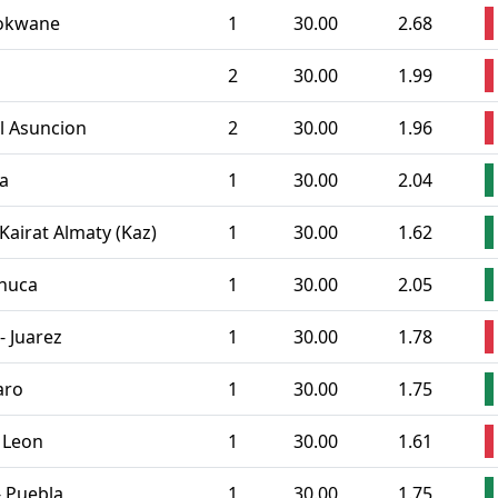
lokwane
1
30.00
2.68
2
30.00
1.99
al Asuncion
2
30.00
1.96
za
1
30.00
2.04
- Kairat Almaty (Kaz)
1
30.00
1.62
chuca
1
30.00
2.05
- Juarez
1
30.00
1.78
aro
1
30.00
1.75
b Leon
1
30.00
1.61
- Puebla
1
30.00
1.75