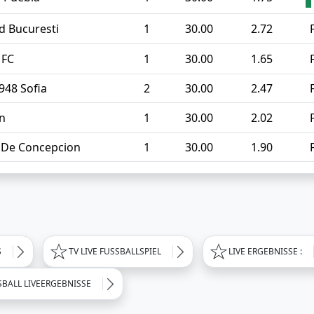
d Bucuresti
1
30.00
2.72
 FC
1
30.00
1.65
1948 Sofia
2
30.00
2.47
n
1
30.00
2.02
. De Concepcion
1
30.00
1.90
S
TV LIVE FUSSBALLSPIEL
LIVE ERGEBNISSE :
SBALL LIVEERGEBNISSE