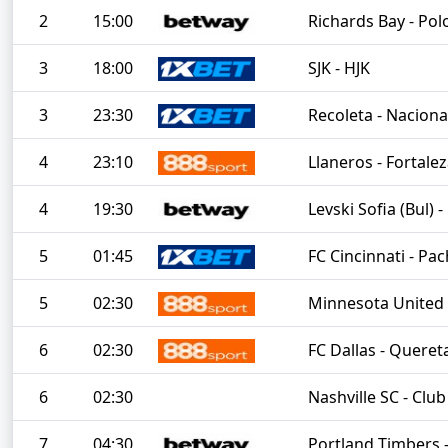
2
15:00
Richards Bay - Po
3
18:00
SJK - HJK
3
23:30
Recoleta - Nacion
4
23:10
Llaneros - Fortale
4
19:30
Levski Sofia (Bul) 
5
01:45
FC Cincinnati - Pa
5
02:30
Minnesota United 
6
02:30
FC Dallas - Queret
6
02:30
Nashville SC - Clu
7
04:30
Portland Timbers 