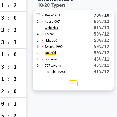
10-20 Typen
1 : 2
70%/10
Rekin1981
3 : 0
66%/12
2
kapsel007
61%/13
3
weberick
3 : 2
50%/12
4
Kolba1
50%/12
5
rbb7050
3 : 1
50%/12
6
Iwonka1990
50%/12
7
Bukefal
1 : 0
45%/11
8
outlaw76
45%/11
9
777bayern
3 : 1
41%/12
10
Machin1990
1 : 2
2 : 0
0 : 1
5 : 2