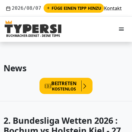
Kontakt
2026/08/07
FÜGE EINEN TIPP HINZU
M
BUCHMACHER-DIENST - DEINE TIPPS
News
BEITRETEN
KOSTENLOS
2. Bundesliga Wetten 2026 :
Bochum vs Holstein Kiel - 27.