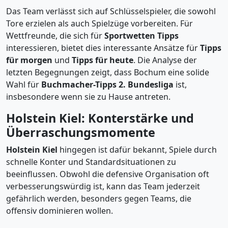
Das Team verlässt sich auf Schlüsselspieler, die sowohl
Tore erzielen als auch Spielzüge vorbereiten. Für
Wettfreunde, die sich für
Sportwetten Tipps
interessieren, bietet dies interessante Ansätze für
Tipps
für morgen
und
Tipps für heute
. Die Analyse der
letzten Begegnungen zeigt, dass Bochum eine solide
Wahl für
Buchmacher-Tipps 2. Bundesliga
ist,
insbesondere wenn sie zu Hause antreten.
Holstein Kiel: Konterstärke und
Überraschungsmomente
Holstein Kiel
hingegen ist dafür bekannt, Spiele durch
schnelle Konter und Standardsituationen zu
beeinflussen. Obwohl die defensive Organisation oft
verbesserungswürdig ist, kann das Team jederzeit
gefährlich werden, besonders gegen Teams, die
offensiv dominieren wollen.