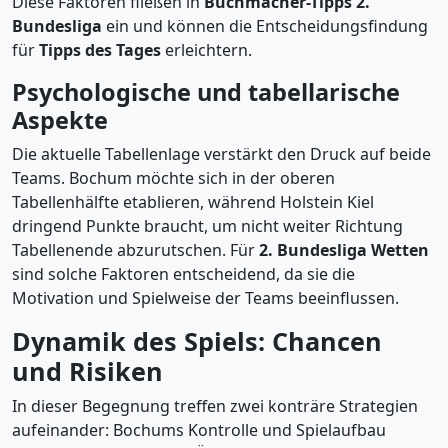
Diese Faktoren fließen in
Buchmacher-Tipps 2.
Bundesliga
ein und können die Entscheidungsfindung
für
Tipps des Tages
erleichtern.
Psychologische und tabellarische
Aspekte
Die aktuelle Tabellenlage verstärkt den Druck auf beide
Teams. Bochum möchte sich in der oberen
Tabellenhälfte etablieren, während Holstein Kiel
dringend Punkte braucht, um nicht weiter Richtung
Tabellenende abzurutschen. Für
2. Bundesliga Wetten
sind solche Faktoren entscheidend, da sie die
Motivation und Spielweise der Teams beeinflussen.
Dynamik des Spiels: Chancen
und Risiken
In dieser Begegnung treffen zwei konträre Strategien
aufeinander: Bochums Kontrolle und Spielaufbau