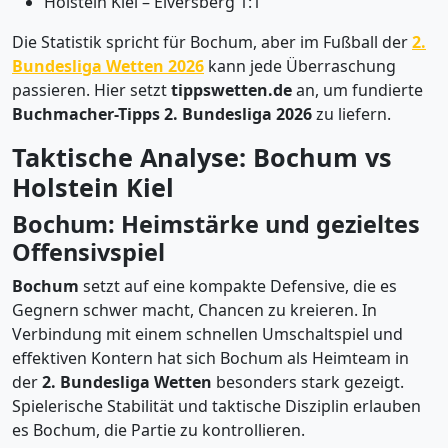
Holstein Kiel – Elversberg 1:1
Die Statistik spricht für Bochum, aber im Fußball der
2.
Bundesliga Wetten 2026
kann jede Überraschung
passieren. Hier setzt
tippswetten.de
an, um fundierte
Buchmacher-Tipps 2. Bundesliga 2026
zu liefern.
Taktische Analyse: Bochum vs
Holstein Kiel
Bochum: Heimstärke und gezieltes
Offensivspiel
Bochum
setzt auf eine kompakte Defensive, die es
Gegnern schwer macht, Chancen zu kreieren. In
Verbindung mit einem schnellen Umschaltspiel und
effektiven Kontern hat sich Bochum als Heimteam in
der
2. Bundesliga Wetten
besonders stark gezeigt.
Spielerische Stabilität und taktische Disziplin erlauben
es Bochum, die Partie zu kontrollieren.