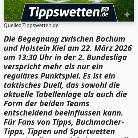
Quelle:: Tippswetten.de
Die Begegnung zwischen
Bochum
und
Holstein Kiel
am 22. März 2026
um 13:30 Uhr in der 2. Bundesliga
verspricht mehr als nur ein
reguläres Punktspiel. Es ist ein
taktisches Duell, das sowohl die
aktuelle Tabellenlage als auch die
Form der beiden Teams
entscheidend beeinflussen kann.
Für Fans von
Tipps, Buchmacher-
Tipps, Tippen
und
Sportwetten