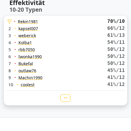
Effektivität
10-20 Typen
70%/10
Rekin1981
66%/12
2
kapsel007
61%/13
3
weberick
54%/11
4
Kolba1
50%/12
5
rbb7050
50%/12
6
Iwonka1990
50%/12
7
Bukefal
45%/11
8
outlaw76
41%/12
9
Machin1990
41%/12
10
coolest