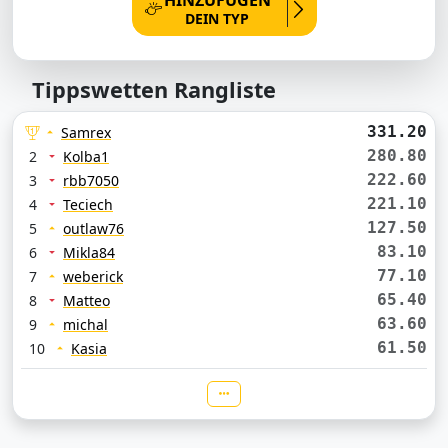
HINZUFÜGEN
DEIN TYP
Tippswetten Rangliste
331.20
Samrex
280.80
2
Kolba1
222.60
3
rbb7050
221.10
4
Teciech
127.50
5
outlaw76
83.10
6
Mikla84
77.10
7
weberick
65.40
8
Matteo
63.60
9
michal
61.50
10
Kasia