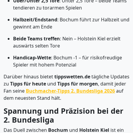
Über/Unter 2,5 Tore
: Unter 2,5 Tore – beide Teams
tendieren zu torarmen Spielen
Halbzeit/Endstand
: Bochum führt zur Halbzeit und
gewinnt am Ende
Beide Teams treffen
: Nein – Holstein Kiel erzielt
auswärts selten Tore
Handicap-Wette
: Bochum -1 – für risikofreudige
Spieler mit hohem Potenzial
Darüber hinaus bietet
tippswetten.de
tägliche Updates
zu
Tipps für heute
und
Tipps für morgen
, damit jeder
Fan seine
Buchmacher-Tipps 2. Bundesliga 2026
auf
dem neuesten Stand hält.
Spannung und Präzision bei der
2. Bundesliga
Das Duell zwischen
Bochum
und
Holstein Kiel
ist ein