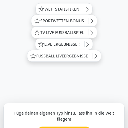
WETTSTATISTIKEN
SPORTWETTEN BONUS
TV LIVE FUSSBALLSPIEL
LIVE ERGEBNISSE :
FUSSBALL LIVEERGEBNISSE
Füge deinen eigenen Typ hinzu, lass ihn in die Welt
fliegen!