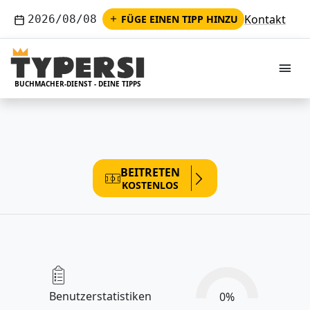
Kontakt
2026/08/08
FÜGE EINEN TIPP HINZU
M
BUCHMACHER-DIENST - DEINE TIPPS
BEITRETEN
KOSTENLOS
Benutzerstatistiken
0
%