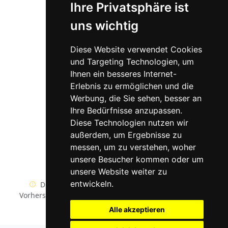
Ihre Privatsphäre ist
LIVE ERGEBNISSE :
uns wichtig
Fussball Liveergebnisse
Partner
Diese Website verwendet Cookies
und Targeting Technologien, um
FussballVorhersage
Ihnen ein besseres Internet-
Erlebnis zu ermöglichen und die
Betrush.com
Werbung, die Sie sehen, besser an
Limso
Ihre Bedürfnisse anzupassen.
Diese Technologien nutzen wir
Tippswetten.de
außerdem, um Ergebnisse zu
twitter/x
messen, um zu verstehen, woher
unsere Besucher kommen oder um
facebook/meta
unsere Website weiter zu
entwickeln.
Die besten kostenlosen WETT TIPS und Wetten
Vorhersagen von unserer Website sind nur Vorschläge.
Alle akzeptieren