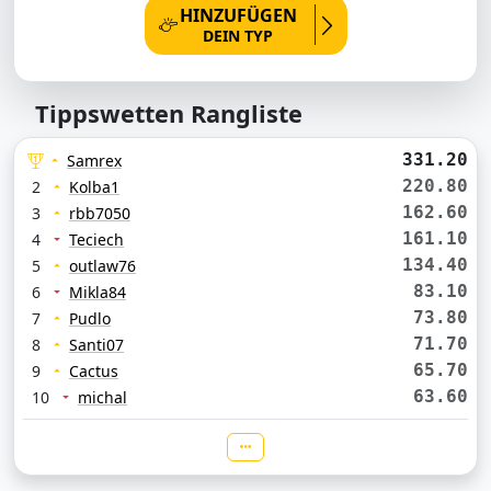
HINZUFÜGEN
DEIN TYP
Tippswetten Rangliste
331.20
Samrex
220.80
2
Kolba1
162.60
3
rbb7050
161.10
4
Teciech
134.40
5
outlaw76
83.10
6
Mikla84
73.80
7
Pudlo
71.70
8
Santi07
65.70
9
Cactus
63.60
10
michal