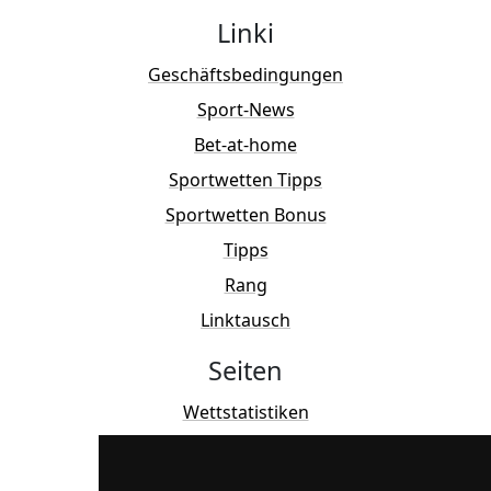
Linki
Geschäftsbedingungen
Sport-News
Bet-at-home
Sportwetten Tipps
Sportwetten Bonus
Tipps
Rang
Linktausch
Seiten
Wettstatistiken
SPORTWETTEN BONUS
TV live Fussballspiel