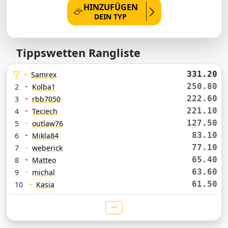
HINZUFÜGEN
DEIN TYP
Tippswetten Rangliste
331.20
Samrex
250.80
2
Kolba1
222.60
3
rbb7050
221.10
4
Teciech
127.50
5
outlaw76
83.10
6
Mikla84
77.10
7
weberick
65.40
8
Matteo
63.60
9
michal
61.50
10
Kasia