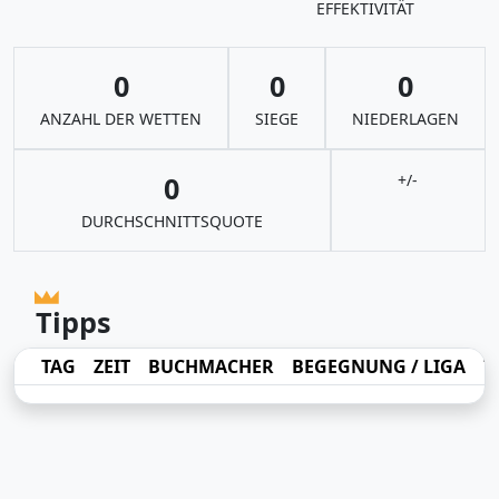
EFFEKTIVITÄT
0
0
0
ANZAHL DER WETTEN
SIEGE
NIEDERLAGEN
0
+/-
DURCHSCHNITTSQUOTE
Tipps
TAG
ZEIT
BUCHMACHER
BEGEGNUNG / LIGA
T