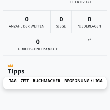
EFFEKTIVITÄT
0
0
0
ANZAHL DER WETTEN
SIEGE
NIEDERLAGEN
0
+/-
DURCHSCHNITTSQUOTE
Tipps
TAG
ZEIT
BUCHMACHER
BEGEGNUNG / LIGA
T