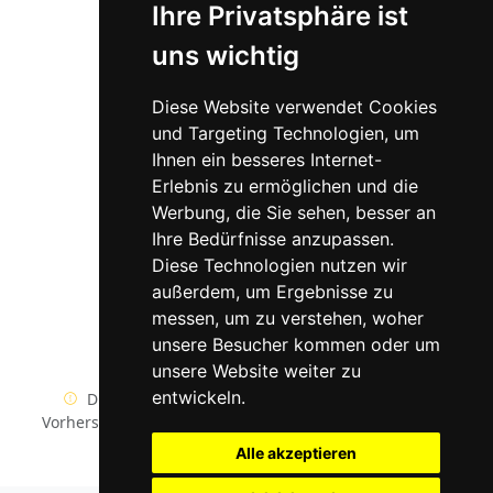
Ihre Privatsphäre ist
LIVE ERGEBNISSE :
uns wichtig
Fussball Liveergebnisse
Partner
Diese Website verwendet Cookies
und Targeting Technologien, um
FussballVorhersage
Ihnen ein besseres Internet-
Erlebnis zu ermöglichen und die
Betrush.com
Werbung, die Sie sehen, besser an
Limso
Ihre Bedürfnisse anzupassen.
Diese Technologien nutzen wir
Tippswetten.de
außerdem, um Ergebnisse zu
twitter/x
messen, um zu verstehen, woher
unsere Besucher kommen oder um
facebook/meta
unsere Website weiter zu
entwickeln.
Die besten kostenlosen WETT TIPS und Wetten
Vorhersagen von unserer Website sind nur Vorschläge.
Alle akzeptieren