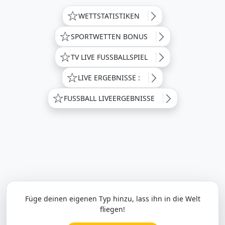
WETTSTATISTIKEN
SPORTWETTEN BONUS
TV LIVE FUSSBALLSPIEL
LIVE ERGEBNISSE :
FUSSBALL LIVEERGEBNISSE
Füge deinen eigenen Typ hinzu, lass ihn in die Welt
fliegen!