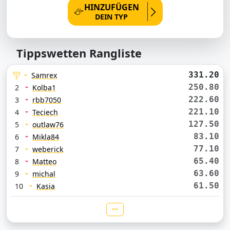
HINZUFÜGEN
DEIN TYP
Tippswetten Rangliste
331.20
Samrex
250.80
2
Kolba1
222.60
3
rbb7050
221.10
4
Teciech
127.50
5
outlaw76
83.10
6
Mikla84
77.10
7
weberick
65.40
8
Matteo
63.60
9
michal
61.50
10
Kasia