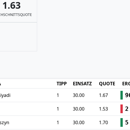
1.63
HSCHNITTSQUOTE
A
TIPP
EINSATZ
QUOTE
ER
9
iyadi
1
30.00
1.67
2
1
30.00
1.53
5
oszyn
1
30.00
1.70