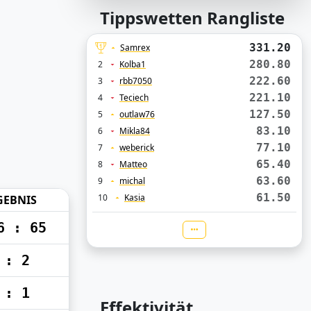
Tippswetten Rangliste
331.20
Samrex
280.80
2
Kolba1
222.60
3
rbb7050
221.10
4
Teciech
127.50
5
outlaw76
83.10
6
Mikla84
77.10
7
weberick
65.40
8
Matteo
63.60
9
michal
61.50
10
Kasia
GEBNIS
6 : 65
 : 2
 : 1
Effektivität