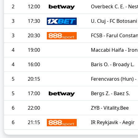
2
12:00
Overbeck C. E. - Nes
3
17:30
U. Cluj - FC Botosani
3
20:30
FCSB - Farul Consta
4
19:00
Maccabi Haifa - Iron
4
16:00
Baris O. - Broady L.
5
20:15
Ferencvaros (Hun) - 
5
17:00
Bergs Z. - Baez S.
6
22:00
ZYB - Vitality.Bee
6
21:15
IR Reykjavik - Aegir