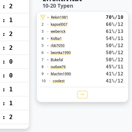
10-20 Typen
 : 2
70%/10
Rekin1981
 : 1
66%/12
2
kapsel007
61%/13
3
weberick
 : 2
54%/11
4
Kolba1
50%/12
5
rbb7050
 : 2
50%/12
6
Iwonka1990
50%/12
7
Bukefal
 : 0
45%/11
8
outlaw76
41%/12
9
Machin1990
 : 0
41%/12
10
coolest
 : 1
 : 1
 : 2