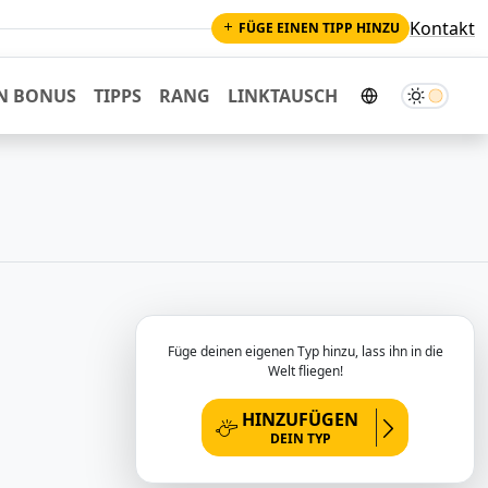
Kontakt
FÜGE EINEN TIPP HINZU
Dunkler M
N BONUS
TIPPS
RANG
LINKTAUSCH
Füge deinen eigenen Typ hinzu, lass ihn in die
Welt fliegen!
HINZUFÜGEN
DEIN TYP