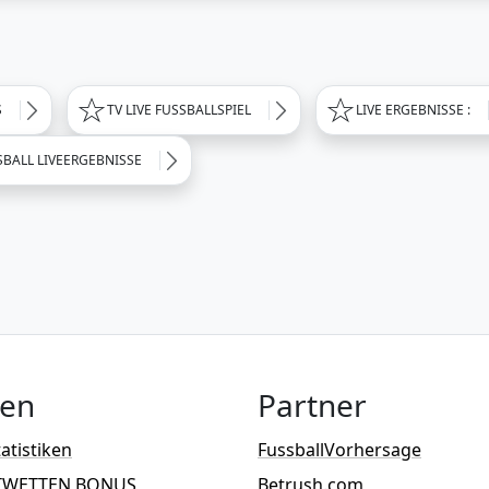
S
TV LIVE FUSSBALLSPIEL
LIVE ERGEBNISSE :
SBALL LIVEERGEBNISSE
ten
Partner
atistiken
FussballVorhersage
TWETTEN BONUS
Betrush.com