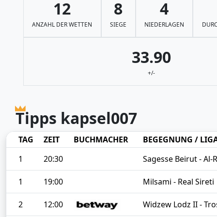
12
8
4
ANZAHL DER WETTEN
SIEGE
NIEDERLAGEN
DURC
33.90
+/-
Tipps kapsel007
TAG
ZEIT
BUCHMACHER
BEGEGNUNG / LIG
1
20:30
Sagesse Beirut - Al-R
1
19:00
Milsami - Real Sireti
2
12:00
Widzew Lodz II - Tr