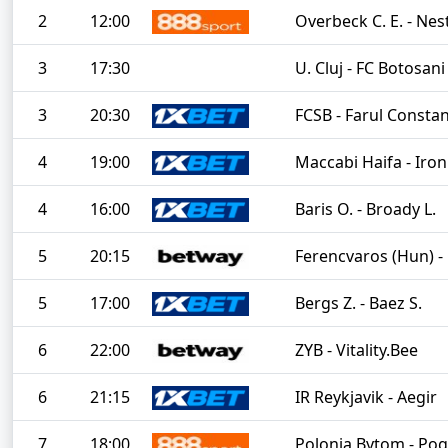
2
12:00
Overbeck C. E. - Nes
3
17:30
U. Cluj - FC Botosani
3
20:30
FCSB - Farul Consta
4
19:00
Maccabi Haifa - Iron
4
16:00
Baris O. - Broady L.
5
20:15
Ferencvaros (Hun) - 
5
17:00
Bergs Z. - Baez S.
6
22:00
ZYB - Vitality.Bee
6
21:15
IR Reykjavik - Aegir
7
18:00
Polonia Bytom - Pog