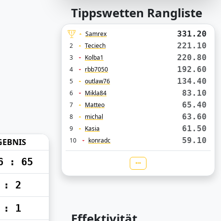
Tippswetten Rangliste
331.20
Samrex
221.10
2
Teciech
220.80
3
Kolba1
192.60
4
rbb7050
134.40
5
outlaw76
83.10
6
Mikla84
65.40
7
Matteo
63.60
8
michal
61.50
9
Kasia
59.10
10
konradc
GEBNIS
6 : 65
 : 2
 : 1
Effektivität