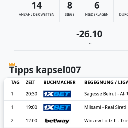
14
8
6
ANZAHL DER WETTEN
SIEGE
NIEDERLAGEN
DURC
-26.10
+/-
Tipps kapsel007
TAG
ZEIT
BUCHMACHER
BEGEGNUNG / LIG
1
20:30
Sagesse Beirut - Al-R
1
19:00
Milsami - Real Sireti
2
12:00
Widzew Lodz II - Tr