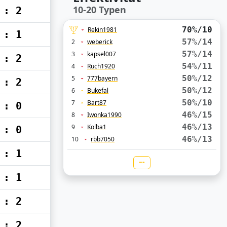
10-20 Typen
 : 2
70%/10
Rekin1981
 : 1
57%/14
2
weberick
57%/14
3
kapsel007
 : 2
54%/11
4
Ruch1920
50%/12
5
777bayern
 : 2
50%/12
6
Bukefal
50%/10
7
Bart87
 : 0
46%/15
8
Iwonka1990
46%/13
9
Kolba1
 : 0
46%/13
10
rbb7050
 : 1
 : 1
 : 2
 : 2