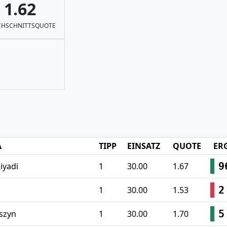
1.62
HSCHNITTSQUOTE
A
TIPP
EINSATZ
QUOTE
ER
9
iyadi
1
30.00
1.67
2
1
30.00
1.53
5
oszyn
1
30.00
1.70