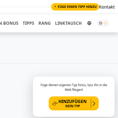
Kontakt
FÜGE EINEN TIPP HINZU
Dunkler M
N BONUS
TIPPS
RANG
LINKTAUSCH
Füge deinen eigenen Typ hinzu, lass ihn in die
Welt fliegen!
HINZUFÜGEN
DEIN TYP