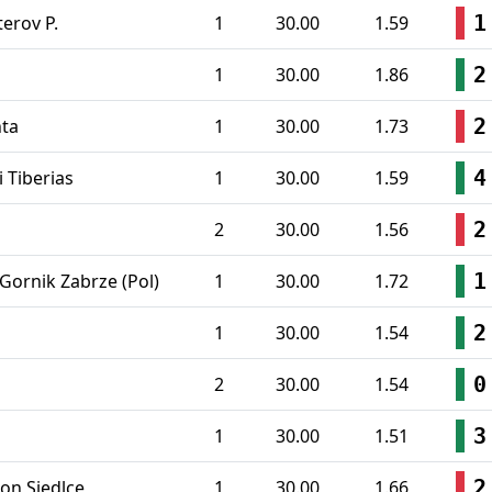
1
terov P.
1
30.00
1.59
2
1
30.00
1.86
2
nta
1
30.00
1.73
4
i Tiberias
1
30.00
1.59
2
2
30.00
1.56
1
Gornik Zabrze (Pol)
1
30.00
1.72
2
1
30.00
1.54
0
2
30.00
1.54
3
1
30.00
1.51
2
on Siedlce
1
30.00
1.66