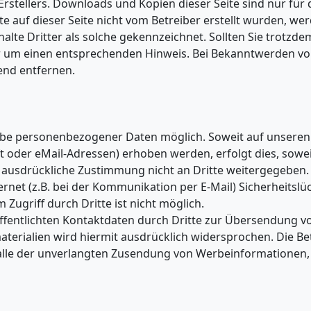
rstellers. Downloads und Kopien dieser Seite sind nur für 
e auf dieser Seite nicht vom Betreiber erstellt wurden, we
lte Dritter als solche gekennzeichnet. Sollten Sie trotzde
r um einen entsprechenden Hinweis. Bei Bekanntwerden v
end entfernen.
abe personenbezogener Daten möglich. Soweit auf unseren
 oder eMail-Adressen) erhoben werden, erfolgt dies, sowei
re ausdrückliche Zustimmung nicht an Dritte weitergegeben
rnet (z.B. bei der Kommunikation per E-Mail) Sicherheitslü
Zugriff durch Dritte ist nicht möglich.
fentlichten Kontaktdaten durch Dritte zur Übersendung vo
erialien wird hiermit ausdrücklich widersprochen. Die Be
m Falle der unverlangten Zusendung von Werbeinformationen