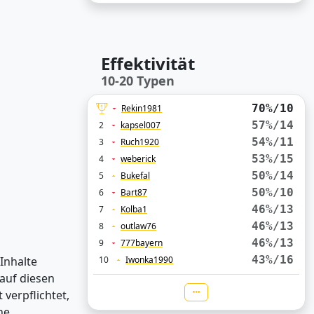
Effektivität
10-20 Typen
70%/10
Rekin1981
57%/14
2
kapsel007
54%/11
3
Ruch1920
53%/15
4
weberick
50%/14
5
Bukefal
50%/10
6
Bart87
46%/13
7
Kolba1
46%/13
8
outlaw76
46%/13
9
777bayern
43%/16
 Inhalte
10
Iwonka1990
auf diesen
verpflichtet,
ne