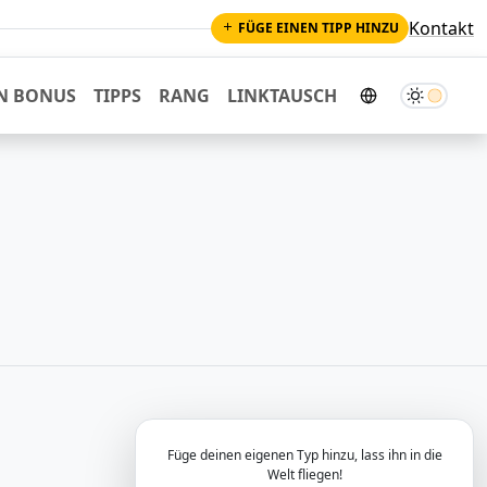
Kontakt
FÜGE EINEN TIPP HINZU
Dunkler M
N BONUS
TIPPS
RANG
LINKTAUSCH
Füge deinen eigenen Typ hinzu, lass ihn in die
Welt fliegen!