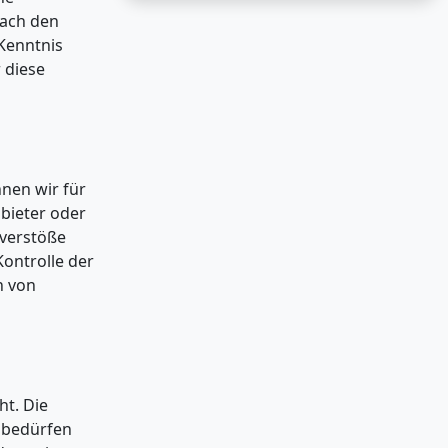
nach den
 Kenntnis
 diese
nnen wir für
nbieter oder
sverstöße
Kontrolle der
n von
ht. Die
s bedürfen