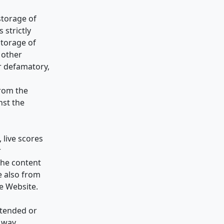
storage of
 strictly
storage of
 other
or defamatory,
from the
nst the
 live scores
r
the content
e also from
he Website.
ntended or
y way