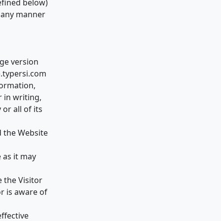
efined below)
n any manner
age version
e.typersi.com
formation,
 in writing,
r all of its
d the Website
 as it may
 the Visitor
r is aware of
ffective