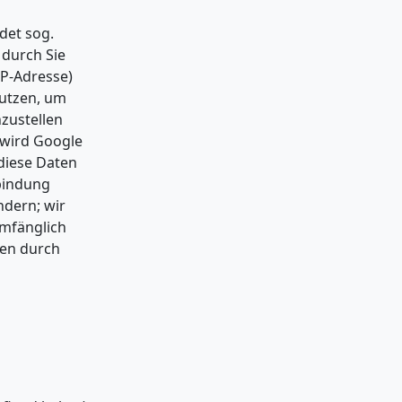
det sog.
 durch Sie
IP-Adresse)
nutzen, um
zustellen
 wird Google
 diese Daten
rbindung
ndern; wir
umfänglich
ten durch