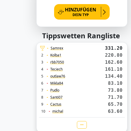
HINZUFÜGEN
DEIN TYP
Tippswetten Rangliste
331.20
Samrex
220.80
2
Kolba1
162.60
3
rbb7050
161.10
4
Teciech
134.40
5
outlaw76
83.10
6
Mikla84
73.80
7
Pudlo
71.70
8
Santi07
65.70
9
Cactus
63.60
10
michal